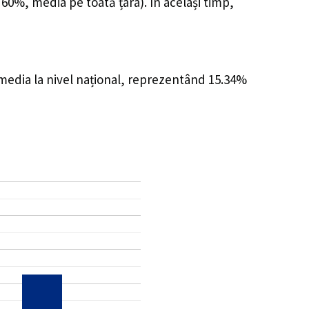
 60%, media pe toată țara). În același timp,
 media la nivel național, reprezentând 15.34%