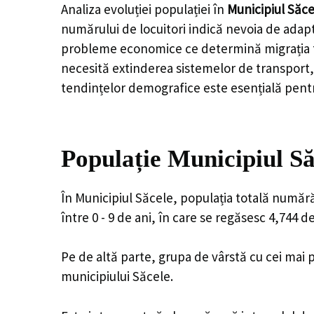
Analiza evoluției populației în
Municipiul Săce
numărului de locuitori indică nevoia de adapt
probleme economice ce determină migrația tine
necesită extinderea sistemelor de transport, 
tendințelor demografice este esențială pentr
Populație Municipiul Să
În Municipiul Săcele, populația totală numără
între 0 - 9 de ani, în care se regăsesc 4,744 
Pe de altă parte, grupa de vârstă cu cei mai p
municipiului Săcele.