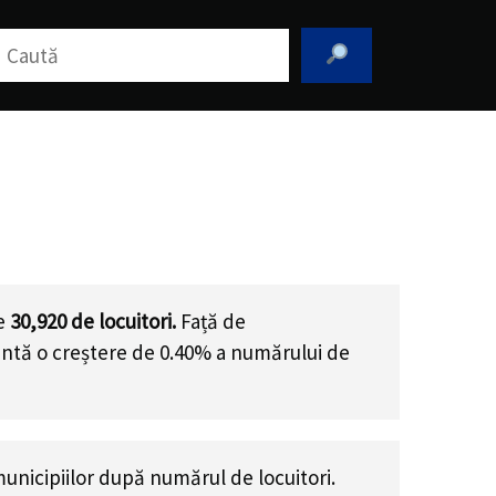
aută
de
30,920
de locuitori.
Față de
zintă o creștere de 0.40% a numărului de
unicipiilor după numărul de locuitori.