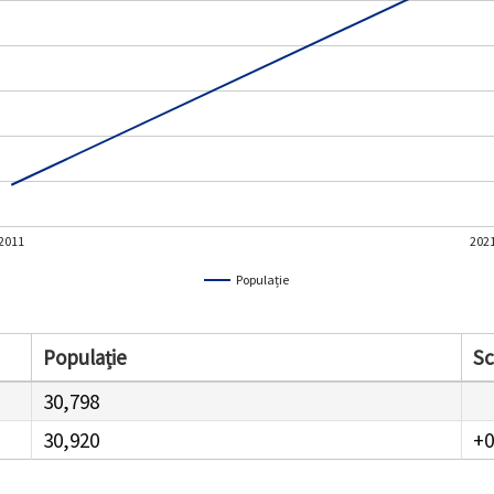
2011
202
Populație
Populație
S
30,798
30,920
+