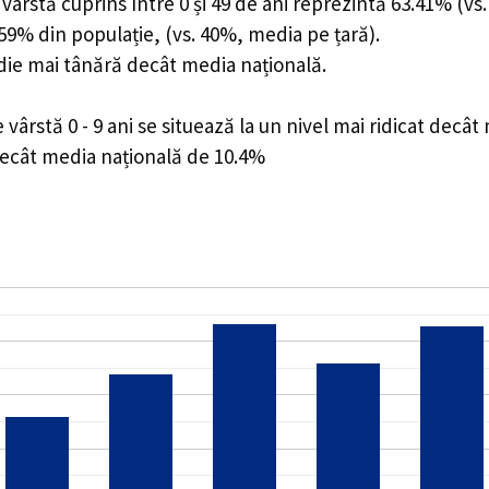
ârstă cuprins între 0 și 49 de ani reprezintă 63.41% (vs.
6.59% din populație, (vs. 40%, media pe țară).
edie mai tânără decât media națională.
rstă 0 - 9 ani se situează la un nivel mai ridicat decât
decât media națională de 10.4%