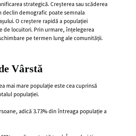
anificarea strategică. Creșterea sau scăderea
, un declin demografic poate semnala
șului. O creștere rapidă a populației
e de locuitori. Prin urmare, înțelegerea
 schimbare pe termen lung ale comunității.
 de Vârstă
 cea mai mare populație este cea cuprinsă
talul populației.
ersoane, adică 3.73% din întreaga populație a