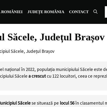
C
 ROMÂNIEI
JUDEȚE ROMÂNIA
CONTACT
l Săcele, Județul Brașov
cipiul Săcele, Județul Brașov
l național în 2022, populația municipiului Săcele este 
cipiului Săcele
a crescut
cu
122
locuitori, ceea ce repre
unicipiul Săcele
se situează pe
locul 56
în clasamentul m