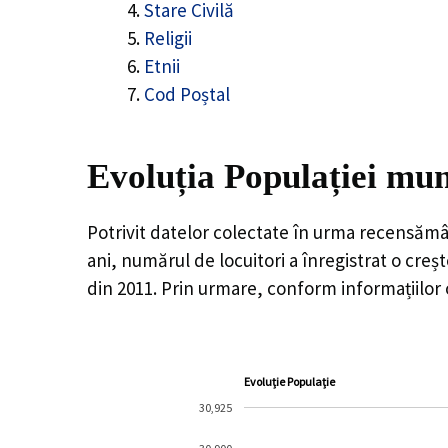
Stare Civilă
Religii
Etnii
Cod Poștal
Evoluția Populației mun
Potrivit datelor colectate în urma recensămâ
ani, numărul de locuitori a înregistrat o
creș
din 2011. Prin urmare, conform informațiilor 
Evoluție Populație
30,925