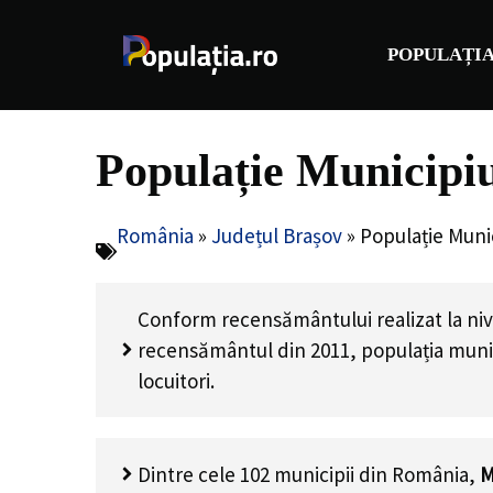
Sari
la
POPULAȚIA
conținut
Populație Municipiu
România
»
Județul Brașov
»
Populație Muni
Conform recensământului realizat la nive
recensământul din 2011, populația muni
locuitori
.
Dintre cele 102 municipii din România,
M