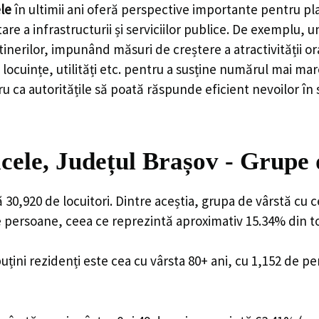
le
în ultimii ani oferă perspective importante pentru pl
are a infrastructurii și serviciilor publice. De exemplu
rilor, impunând măsuri de creștere a atractivității ora
locuințe, utilități etc. pentru a susține numărul mai mar
u ca autoritățile să poată răspunde eficient nevoilor în
cele, Județul Brașov - Grupe
 30,920 de locuitori. Dintre aceștia, grupa de vârstă cu
de persoane, ceea ce reprezintă aproximativ 15.34% din to
uțini rezidenți este cea cu vârsta 80+ ani, cu 1,152 de p