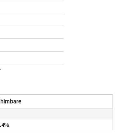
1
chimbare
0.4%