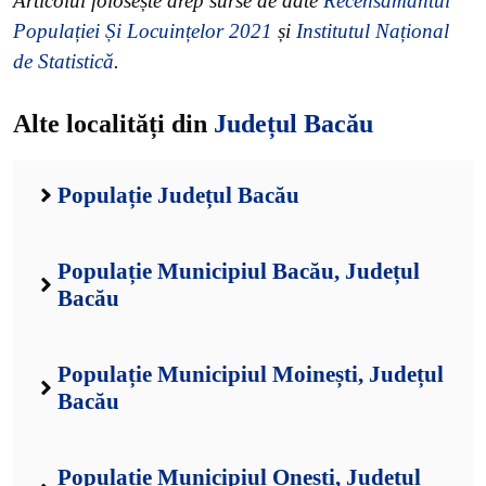
Articolul folosește drep surse de date
Recensământul
Populației Și Locuințelor 2021
și
Institutul Național
de Statistică
.
Alte localități din
Județul Bacău
Populație Județul Bacău
Populație Municipiul Bacău, Județul
Bacău
Populație Municipiul Moinești, Județul
Bacău
Populație Municipiul Onești, Județul