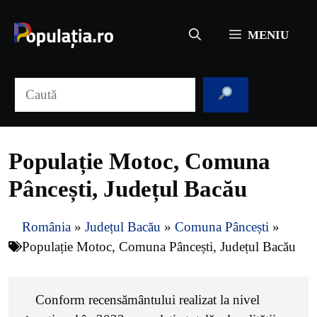
Sari
la
MENIU
conținut
Caută
Populație Motoc, Comuna
Pâncești, Județul Bacău
România
»
Județul Bacău
»
Comuna Pâncești
»
Populație Motoc, Comuna Pâncești, Județul Bacău
Conform recensământului realizat la nivel