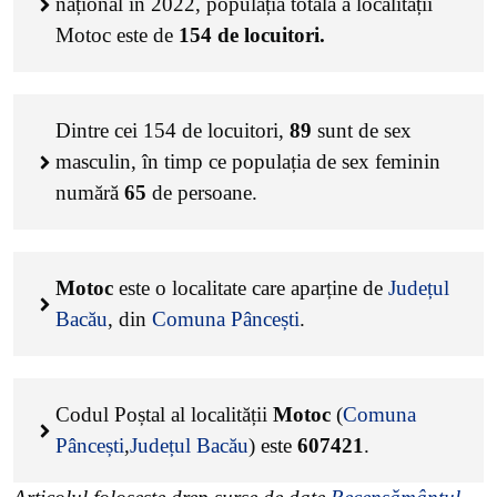
național în 2022, populația totală a localității
Motoc este de
154
de locuitori.
Dintre cei
154
de locuitori,
89
sunt de sex
masculin, în timp ce populația de sex feminin
numără
65
de persoane.
Motoc
este o localitate care aparține de
Județul
Bacău
, din
Comuna Pâncești
.
Codul Poștal al localității
Motoc
(
Comuna
Pâncești
,
Județul Bacău
) este
607421
.