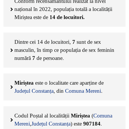
Conform recensământului realizat la nivel
național în 2022, populația totală a localității
Miriștea este de
14
de locuitori.
Dintre cei
14
de locuitori,
7
sunt de sex
masculin, în timp ce populația de sex feminin
numără
7
de persoane.
Miriștea
este o localitate care aparține de
Județul Constanța
, din
Comuna Mereni
.
Codul Poștal al localității
Miriștea
(
Comuna
Mereni
,
Județul Constanța
) este
907184
.