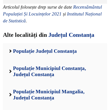
Articolul folosește drep surse de date
Recensământul
Populației Și Locuințelor 2021
și
Institutul Național
de Statistică
.
Alte localități din
Județul Constanța
Populație Județul Constanța
Populație Municipiul Constanța,
Județul Constanța
Populație Municipiul Mangalia,
Județul Constanța