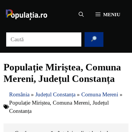
Sari
la
MENIU
conținut
Caută
Populație Miriștea, Comuna
Mereni, Județul Constanța
România
»
Județul Constanța
»
Comuna Mereni
»
Populație Miriștea, Comuna Mereni, Județul
Constanța