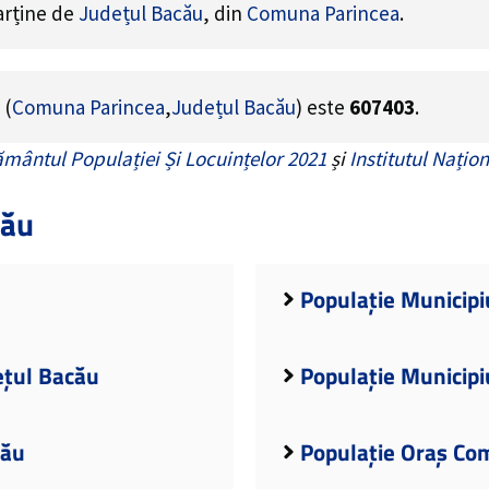
parține de
Județul Bacău
, din
Comuna Parincea
.
(
Comuna Parincea
,
Județul Bacău
) este
607403
.
mântul Populației Și Locuințelor 2021
și
Institutul Națion
cău
Populație Municipi
ețul Bacău
Populație Municipi
cău
Populație Oraș Co