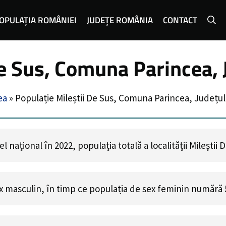
OPULAȚIA ROMÂNIEI
JUDEȚE ROMÂNIA
CONTACT
De Sus, Comuna Parincea,
ea
»
Populație Mileștii De Sus, Comuna Parincea, Județu
 național în 2022, populația totală a localității Mileștii
x masculin, în timp ce populația de sex feminin numără