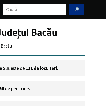
Caută
 Județul Bacău
l Bacău
 De Sus este de
111
de locuitori.
56
de persoane.