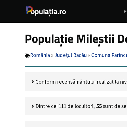
Sari
P
la
conținut
Populație Mileștii 
România
»
Județul Bacău
»
Comuna Parinc
Conform recensământului realizat la nivel
Dintre cei
111
de locuitori,
55
sunt de se