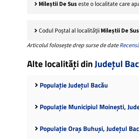
Mileștii De Sus
este o localitate care a
Codul Poștal al localității
Mileștii De Sus
Articolul folosește drep surse de date
Recensă
Alte localități din
Județul Ba
Populație Județul Bacău
Populație Municipiul Moinești, Jud
Populație Oraș Buhuși, Județul Ba