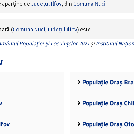
re aparține de
Județul Ilfov
, din
Comuna Nuci
.
oară
(
Comuna Nuci
,
Județul Ilfov
) este
.
mântul Populației Și Locuințelor 2021
și
Institutul Națion
v
Populație Oraș Brag
v
Populație Oraș Chit
lfov
Populație Oraș Otop