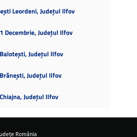
ști Leordeni, Județul Ilfov
 Decembrie, Județul Ilfov
alotești, Județul Ilfov
rănești, Județul Ilfov
hiajna, Județul Ilfov
udețe România