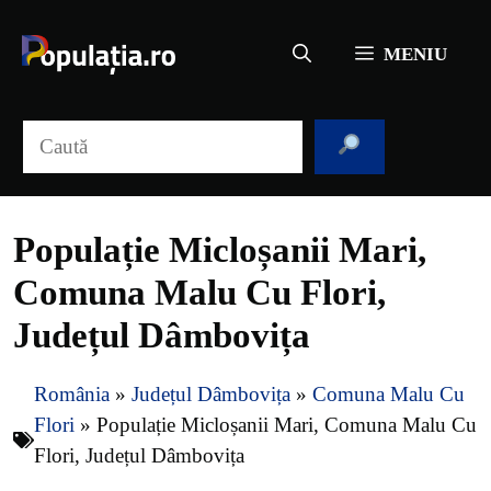
Sari
la
MENIU
conținut
Caută
Populație Micloșanii Mari,
Comuna Malu Cu Flori,
Județul Dâmbovița
România
»
Județul Dâmbovița
»
Comuna Malu Cu
Flori
»
Populație Micloșanii Mari, Comuna Malu Cu
Flori, Județul Dâmbovița