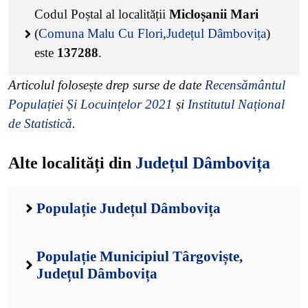
Codul Poștal al localității
Micloșanii Mari
(
Comuna Malu Cu Flori
,
Județul Dâmbovița
)
este
137288
.
Articolul folosește drep surse de date
Recensământul
Populației Și Locuințelor 2021
și
Institutul Național
de Statistică
.
Alte localități din
Județul Dâmbovița
Populație Județul Dâmbovița
Populație Municipiul Târgoviște,
Județul Dâmbovița