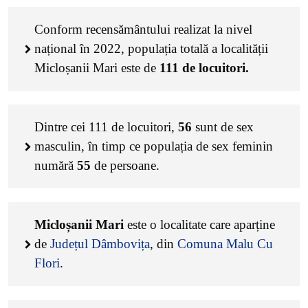
Conform recensământului realizat la nivel
național în 2022, populația totală a localității
Micloșanii Mari este de
111
de locuitori.
Dintre cei
111
de locuitori,
56
sunt de sex
masculin, în timp ce populația de sex feminin
numără
55
de persoane.
Micloșanii Mari
este o localitate care aparține
de
Județul Dâmbovița
, din
Comuna Malu Cu
Flori
.