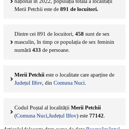
național în 2022, populația totală a localității
Merii Petchii este de
891
de locuitori.
Dintre cei
891
de locuitori,
458
sunt de sex
masculin, în timp ce populația de sex feminin
numără
433
de persoane.
Merii Petchii
este o localitate care aparține de
Județul Ilfov
, din
Comuna Nuci
.
Codul Poștal al localității
Merii Petchii
(
Comuna Nuci
,
Județul Ilfov
) este
77142
.