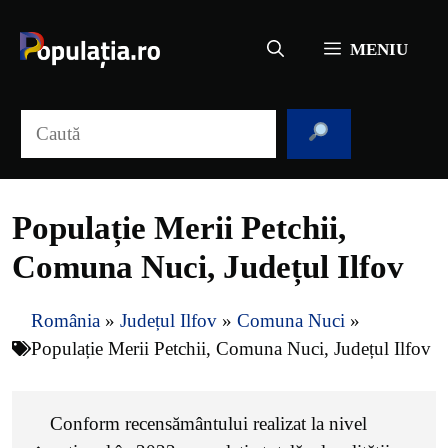
Sari
la
MENIU
conținut
Caută
Populație Merii Petchii,
Comuna Nuci, Județul Ilfov
România
»
Județul Ilfov
»
Comuna Nuci
»
Populație Merii Petchii, Comuna Nuci, Județul Ilfov
Conform recensământului realizat la nivel