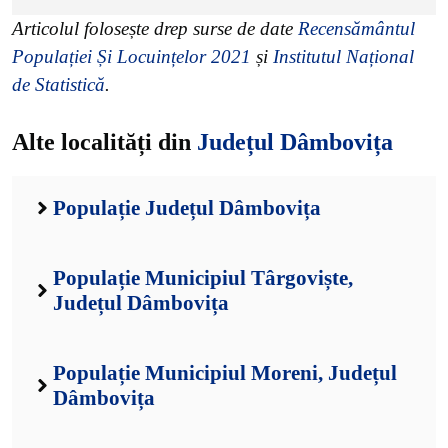
Articolul folosește drep surse de date
Recensământul
Populației Și Locuințelor 2021
și
Institutul Național
de Statistică
.
Alte localități din
Județul Dâmbovița
Populație Județul Dâmbovița
Populație Municipiul Târgoviște,
Județul Dâmbovița
Populație Municipiul Moreni, Județul
Dâmbovița