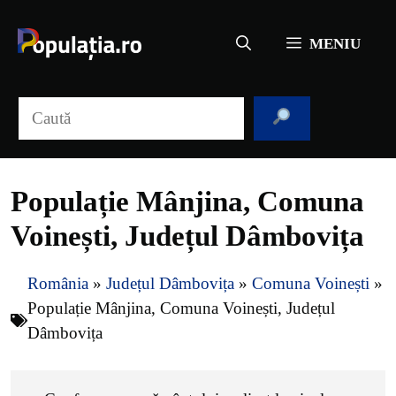
Sari
la
MENIU
conținut
Caută
Populație Mânjina, Comuna
Voinești, Județul Dâmbovița
România
»
Județul Dâmbovița
»
Comuna Voinești
»
Populație Mânjina, Comuna Voinești, Județul
Dâmbovița