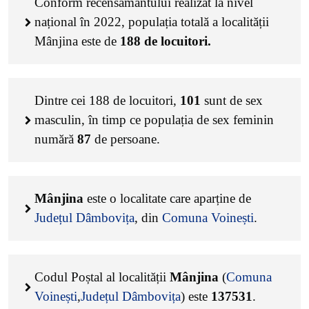
Conform recensământului realizat la nivel
național în 2022, populația totală a localității
Mânjina este de
188
de locuitori.
Dintre cei
188
de locuitori,
101
sunt de sex
masculin, în timp ce populația de sex feminin
numără
87
de persoane.
Mânjina
este o localitate care aparține de
Județul Dâmbovița
, din
Comuna Voinești
.
Codul Poștal al localității
Mânjina
(
Comuna
Voinești
,
Județul Dâmbovița
) este
137531
.