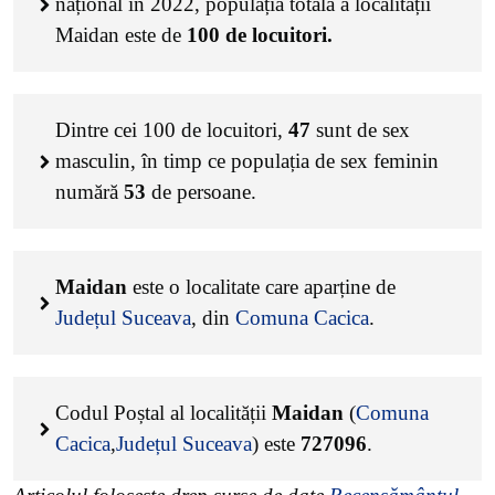
național în 2022, populația totală a localității
Maidan este de
100
de locuitori.
Dintre cei
100
de locuitori,
47
sunt de sex
masculin, în timp ce populația de sex feminin
numără
53
de persoane.
Maidan
este o localitate care aparține de
Județul Suceava
, din
Comuna Cacica
.
Codul Poștal al localității
Maidan
(
Comuna
Cacica
,
Județul Suceava
) este
727096
.