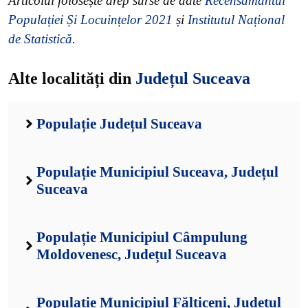
Articolul folosește drep surse de date
Recensământul
Populației Și Locuințelor 2021
și
Institutul Național
de Statistică
.
Alte localități din
Județul Suceava
Populație Județul Suceava
Populație Municipiul Suceava, Județul
Suceava
Populație Municipiul Câmpulung
Moldovenesc, Județul Suceava
Populație Municipiul Fălticeni, Județul