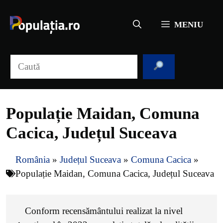
Sari
la
MENIU
conținut
Caută
Populație Maidan, Comuna
Cacica, Județul Suceava
România
»
Județul Suceava
»
Comuna Cacica
»
Populație Maidan, Comuna Cacica, Județul Suceava
Conform recensământului realizat la nivel