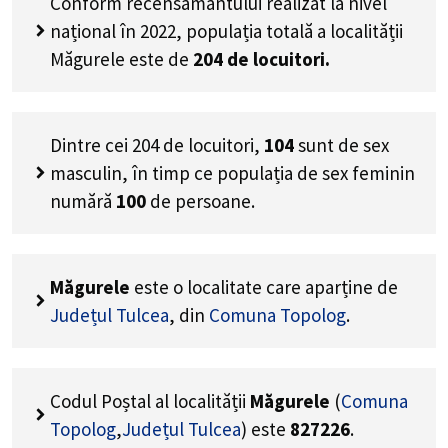
Conform recensământului realizat la nivel
național în 2022, populația totală a localității
Măgurele este de
204
de locuitori.
Dintre cei
204
de locuitori,
104
sunt de sex
masculin, în timp ce populația de sex feminin
numără
100
de persoane.
Măgurele
este o localitate care aparține de
Județul Tulcea
, din
Comuna Topolog
.
Codul Poștal al localității
Măgurele
(
Comuna
Topolog
,
Județul Tulcea
) este
827226
.