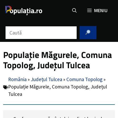
Sari
MENIU
la
conținut
Caută
Populație Măgurele, Comuna
Topolog, Județul Tulcea
România
»
Județul Tulcea
»
Comuna Topolog
»
Populație Măgurele, Comuna Topolog, Județul
Tulcea