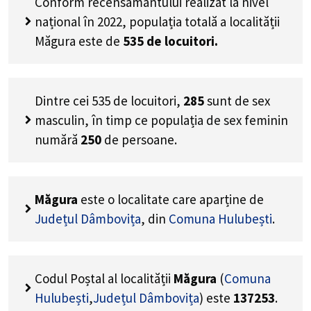
Conform recensământului realizat la nivel
național în 2022, populația totală a localității
Măgura este de
535
de locuitori.
Dintre cei
535
de locuitori,
285
sunt de sex
masculin, în timp ce populația de sex feminin
numără
250
de persoane.
Măgura
este o localitate care aparține de
Județul Dâmbovița
, din
Comuna Hulubești
.
Codul Poștal al localității
Măgura
(
Comuna
Hulubești
,
Județul Dâmbovița
) este
137253
.