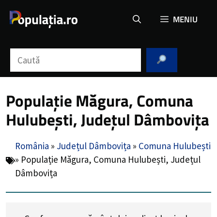
Sari
MENIU
la
conținut
Caută
Populație Măgura, Comuna
Hulubești, Județul Dâmbovița
România
»
Județul Dâmbovița
»
Comuna Hulubești
»
Populație Măgura, Comuna Hulubești, Județul
Dâmbovița