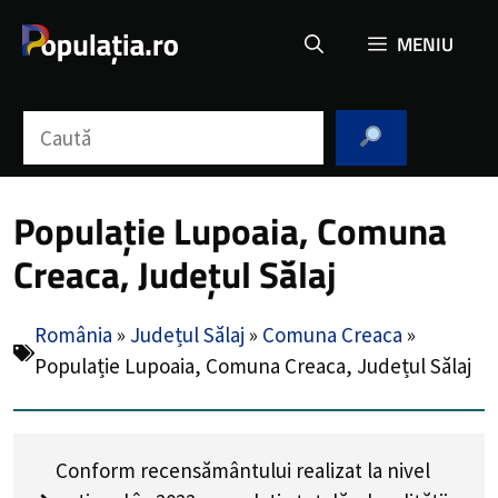
Sari
MENIU
la
conținut
Caută
Populație Lupoaia, Comuna
Creaca, Județul Sălaj
România
»
Județul Sălaj
»
Comuna Creaca
»
Populație Lupoaia, Comuna Creaca, Județul Sălaj
Conform recensământului realizat la nivel