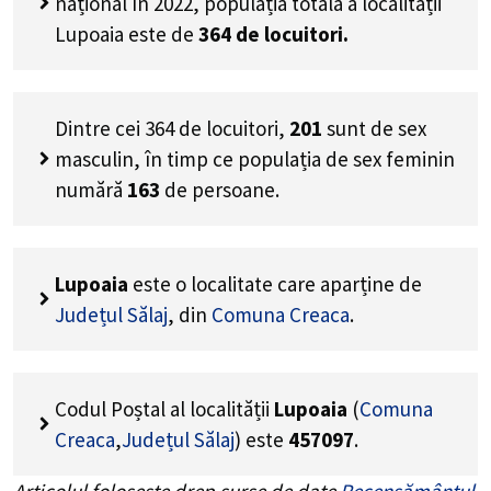
național în 2022, populația totală a localității
Lupoaia este de
364
de locuitori.
Dintre cei
364
de locuitori,
201
sunt de sex
masculin, în timp ce populația de sex feminin
numără
163
de persoane.
Lupoaia
este o localitate care aparține de
Județul Sălaj
, din
Comuna Creaca
.
Codul Poștal al localității
Lupoaia
(
Comuna
Creaca
,
Județul Sălaj
) este
457097
.
Articolul folosește drep surse de date
Recensământul