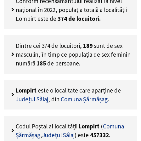
Conform recensământului realizat la nivel
național în 2022, populația totală a localității
Lompirt este de
374
de locuitori.
Dintre cei
374
de locuitori,
189
sunt de sex
masculin, în timp ce populația de sex feminin
numără
185
de persoane.
Lompirt
este o localitate care aparține de
Județul Sălaj
, din
Comuna Șărmășag
.
Codul Poștal al localității
Lompirt
(
Comuna
Șărmășag
,
Județul Sălaj
) este
457332
.