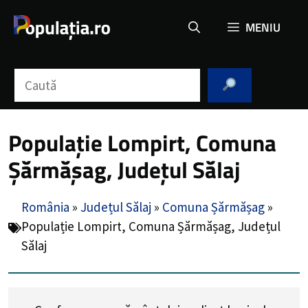
Sari
MENIU
la
conținut
Caută
Populație Lompirt, Comuna
Șărmășag, Județul Sălaj
România
»
Județul Sălaj
»
Comuna Șărmășag
»
Populație Lompirt, Comuna Șărmășag, Județul
Sălaj