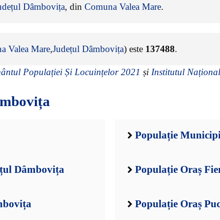
udețul Dâmbovița
, din
Comuna Valea Mare
.
a Valea Mare
,
Județul Dâmbovița
) este
137488
.
ntul Populației Și Locuințelor 2021
și
Institutul Național
âmbovița
Populație Municip
ețul Dâmbovița
Populație Oraș Fie
mbovița
Populație Oraș Pu