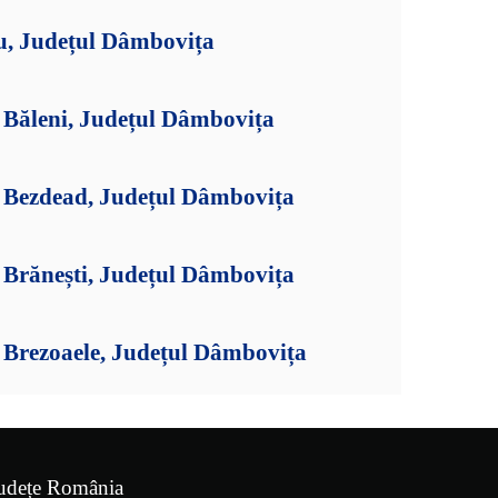
tu, Județul Dâmbovița
Băleni, Județul Dâmbovița
 Bezdead, Județul Dâmbovița
Brănești, Județul Dâmbovița
Brezoaele, Județul Dâmbovița
udețe România