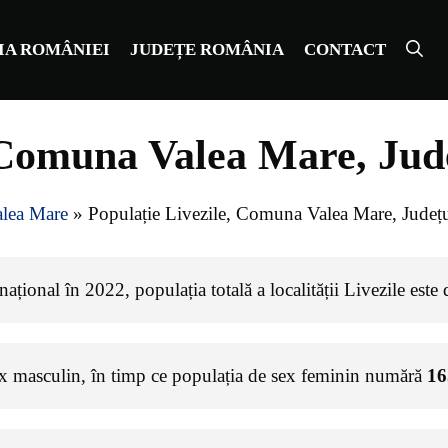
IA ROMÂNIEI
JUDEȚE ROMÂNIA
CONTACT
, Comuna Valea Mare, Ju
lea Mare
»
Populație Livezile, Comuna Valea Mare, Jude
ațional în 2022, populația totală a localității Livezile este
ex masculin, în timp ce populația de sex feminin numără
16