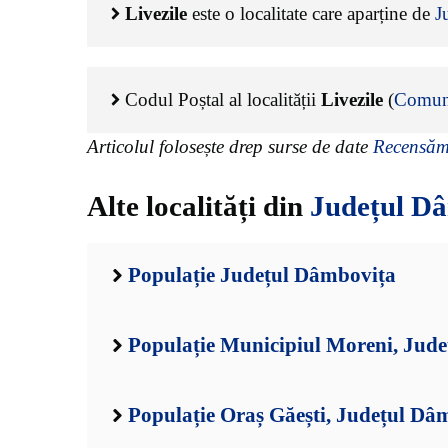
Livezile
este o localitate care aparține de
J
Codul Poștal al localității
Livezile
(
Comun
Articolul folosește drep surse de date
Recensămâ
Alte localități din
Județul D
Populație Județul Dâmbovița
Populație Municipiul Moreni, Jud
Populație Oraș Găești, Județul Dâ