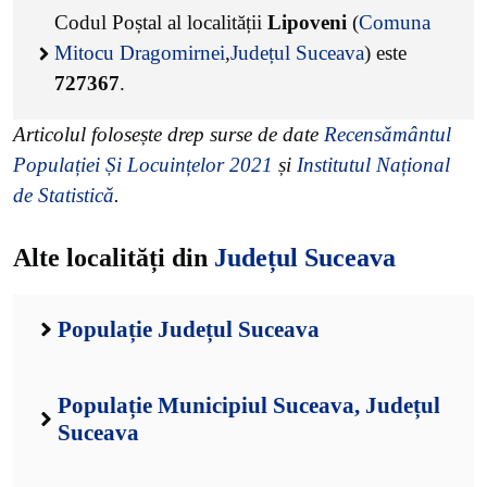
Codul Poștal al localității
Lipoveni
(
Comuna
Mitocu Dragomirnei
,
Județul Suceava
) este
727367
.
Articolul folosește drep surse de date
Recensământul
Populației Și Locuințelor 2021
și
Institutul Național
de Statistică
.
Alte localități din
Județul Suceava
Populație Județul Suceava
Populație Municipiul Suceava, Județul
Suceava