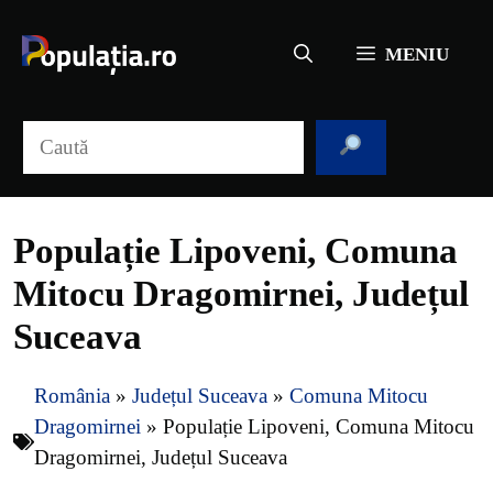
Sari
la
MENIU
conținut
Caută
Populație Lipoveni, Comuna
Mitocu Dragomirnei, Județul
Suceava
România
»
Județul Suceava
»
Comuna Mitocu
Dragomirnei
»
Populație Lipoveni, Comuna Mitocu
Dragomirnei, Județul Suceava