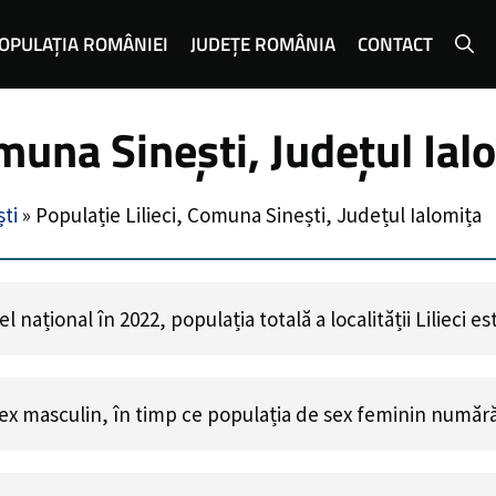
OPULAȚIA ROMÂNIEI
JUDEȚE ROMÂNIA
CONTACT
omuna Sinești, Județul Ial
ti
»
Populație Lilieci, Comuna Sinești, Județul Ialomița
național în 2022, populația totală a localității Lilieci e
ex masculin, în timp ce populația de sex feminin număr