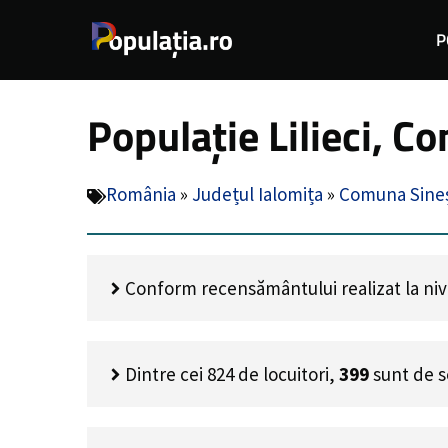
Sari
P
la
conținut
Populație Lilieci, C
România
»
Județul Ialomița
»
Comuna Sineș
Conform recensământului realizat la nivel 
Dintre cei
824
de locuitori,
399
sunt de s