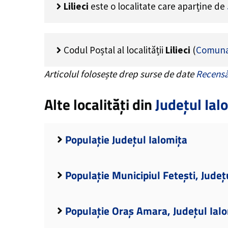
Lilieci
este o localitate care aparține de
Codul Poștal al localității
Lilieci
(
Comuna 
Articolul folosește drep surse de date
Recensă
Alte localități din
Județul Ial
Populație Județul Ialomița
Populație Municipiul Fetești, Județ
Populație Oraș Amara, Județul Ial