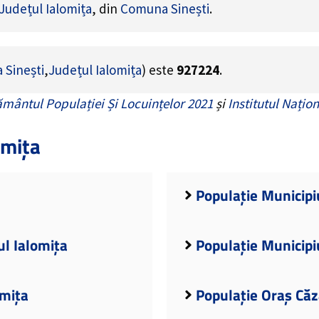
Județul Ialomița
, din
Comuna Sinești
.
Sinești
,
Județul Ialomița
) este
927224
.
mântul Populației Și Locuințelor 2021
și
Institutul Națion
omița
Populație Municipiu
ul Ialomița
Populație Municipiu
omița
Populație Oraș Căz