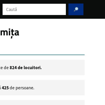
Caută
omița
ste de
824
de locuitori.
ă
425
de persoane.