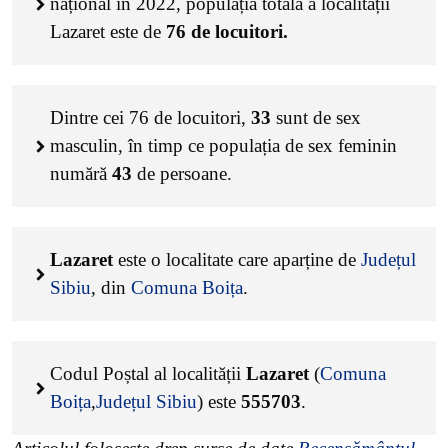
național în 2022, populația totală a localității
Lazaret este de
76
de locuitori.
Dintre cei
76
de locuitori,
33
sunt de sex
masculin, în timp ce populația de sex feminin
numără
43
de persoane.
Lazaret
este o localitate care aparține de
Județul
Sibiu
, din
Comuna Boița
.
Codul Poștal al localității
Lazaret
(
Comuna
Boița
,
Județul Sibiu
) este
555703
.