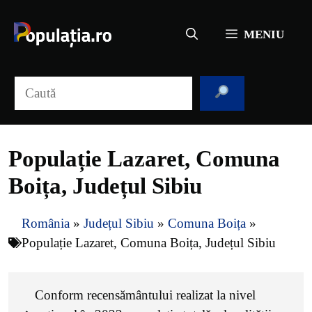
Sari
la
MENIU
conținut
Caută
Populație Lazaret, Comuna
Boița, Județul Sibiu
România
»
Județul Sibiu
»
Comuna Boița
»
Populație Lazaret, Comuna Boița, Județul Sibiu
Conform recensământului realizat la nivel