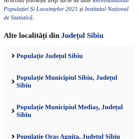
Articolul folosește drep surse de date
Recensământul
Populației Și Locuințelor 2021
și
Institutul Național
de Statistică
.
Alte localități din
Județul Sibiu
Populație Județul Sibiu
Populație Municipiul Sibiu, Județul
Sibiu
Populație Municipiul Mediaș, Județul
Sibiu
Populație Oraș Agnita, Județul Sibiu