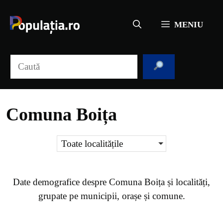
Sari
la
MENIU
conținut
Caută
Comuna Boița
Toate localitățile
Date demografice despre
Comuna Boița
și localități,
grupate pe municipii, orașe și comune.