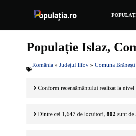
Sari
la
POPULAȚ
conținut
Populație Islaz, Co
România
»
Județul Ilfov
»
Comuna Brănești
Conform recensământului realizat la nivel na
Dintre cei
1,647
de locuitori,
802
sunt de