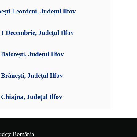
ești Leordeni, Județul Ilfov
1 Decembrie, Județul Ilfov
alotești, Județul Ilfov
rănești, Județul Ilfov
Chiajna, Județul Ilfov
udețe România