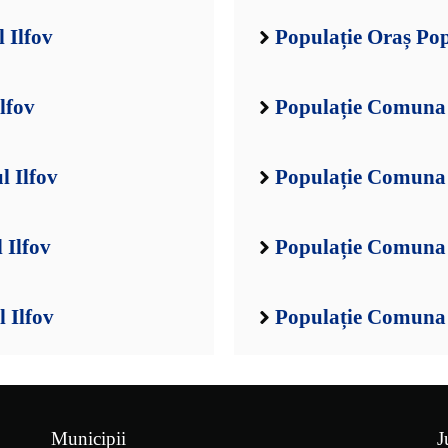
 Ilfov
Populație Oraș Pop
lfov
Populație Comuna 
 Ilfov
Populație Comuna B
 Ilfov
Populație Comuna B
 Ilfov
Populație Comuna 
Municipii
J