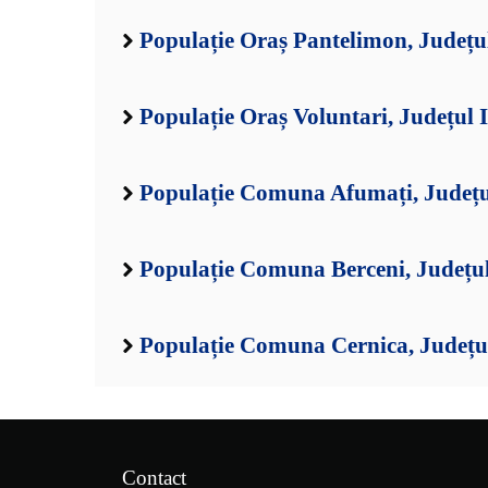
Populație Oraș Pantelimon, Județul
Populație Oraș Voluntari, Județul I
Populație Comuna Afumați, Județul
Populație Comuna Berceni, Județul
Populație Comuna Cernica, Județul
Contact