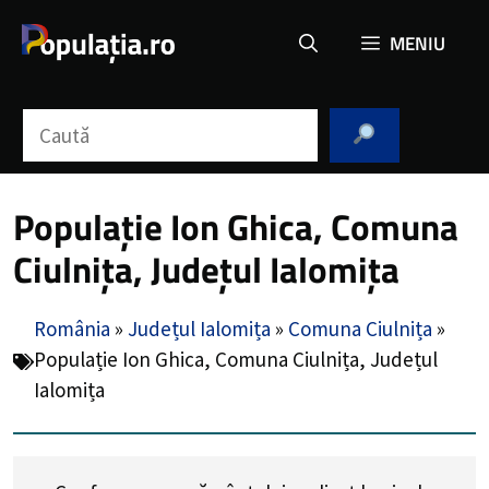
Sari
MENIU
la
conținut
Caută
Populație Ion Ghica, Comuna
Ciulnița, Județul Ialomița
România
»
Județul Ialomița
»
Comuna Ciulnița
»
Populație Ion Ghica, Comuna Ciulnița, Județul
Ialomița