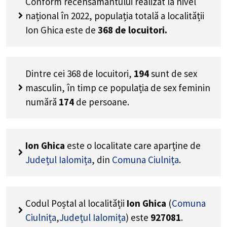
Conform recensământului realizat la nivel
național în 2022, populația totală a localității
Ion Ghica este de
368
de locuitori.
Dintre cei
368
de locuitori,
194
sunt de sex
masculin, în timp ce populația de sex feminin
numără
174
de persoane.
Ion Ghica
este o localitate care aparține de
Județul Ialomița
, din
Comuna Ciulnița
.
Codul Poștal al localității
Ion Ghica
(
Comuna
Ciulnița
,
Județul Ialomița
) este
927081
.