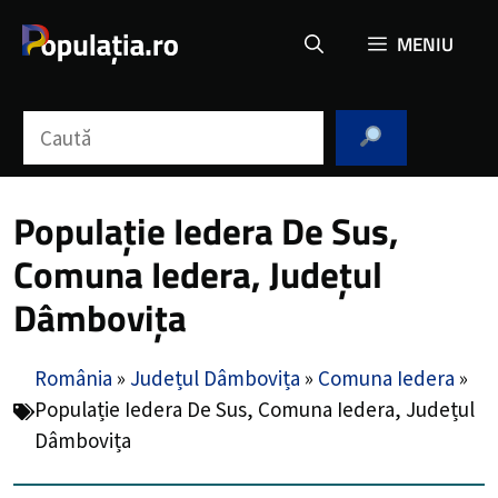
Sari
MENIU
la
conținut
Caută
Populație Iedera De Sus,
Comuna Iedera, Județul
Dâmbovița
România
»
Județul Dâmbovița
»
Comuna Iedera
»
Populație Iedera De Sus, Comuna Iedera, Județul
Dâmbovița