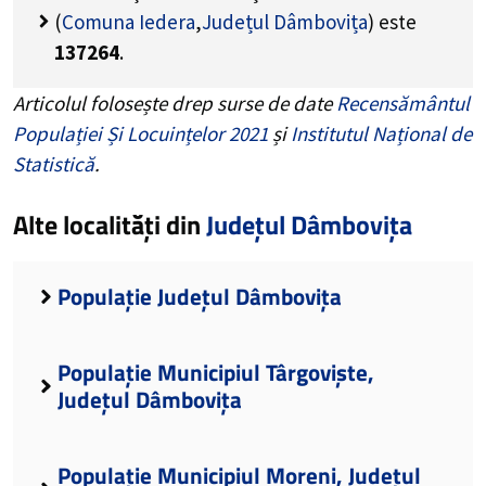
(
Comuna Iedera
,
Județul Dâmbovița
) este
137264
.
Articolul folosește drep surse de date
Recensământul
Populației Și Locuințelor 2021
și
Institutul Național de
Statistică
.
Alte localități din
Județul Dâmbovița
Populație Județul Dâmbovița
Populație Municipiul Târgoviște,
Județul Dâmbovița
Populație Municipiul Moreni, Județul