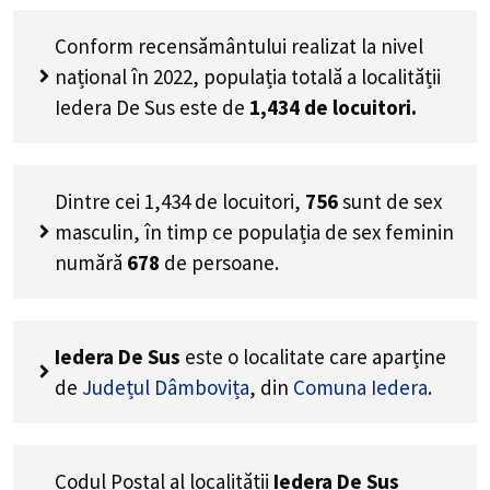
Conform recensământului realizat la nivel
național în 2022, populația totală a localității
Iedera De Sus este de
1,434
de locuitori.
Dintre cei
1,434
de locuitori,
756
sunt de sex
masculin, în timp ce populația de sex feminin
numără
678
de persoane.
Iedera De Sus
este o localitate care aparține
de
Județul Dâmbovița
, din
Comuna Iedera
.
Codul Poștal al localității
Iedera De Sus