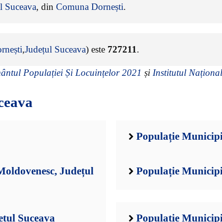
l Suceava
, din
Comuna Dornești
.
nești
,
Județul Suceava
) este
727211
.
ntul Populației Și Locuințelor 2021
și
Institutul Național
ceava
Populație Municipi
oldovenesc, Județul
Populație Municipi
ețul Suceava
Populație Municipi