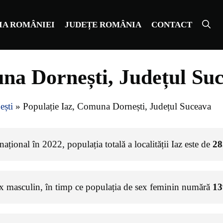
IA ROMÂNIEI
JUDEȚE ROMÂNIA
CONTACT
na Dornești, Județul Su
ști
»
Populație Iaz, Comuna Dornești, Județul Suceava
ațional în 2022, populația totală a localității Iaz este de
28
ex masculin, în timp ce populația de sex feminin numără
13