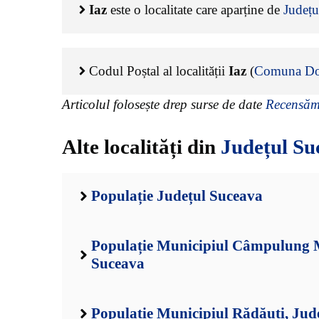
Iaz
este o localitate care aparține de
Județu
Codul Poștal al localității
Iaz
(
Comuna Dor
Articolul folosește drep surse de date
Recensămâ
Alte localități din
Județul Su
Populație Județul Suceava
Populație Municipiul Câmpulung M
Suceava
Populație Municipiul Rădăuți, Jud