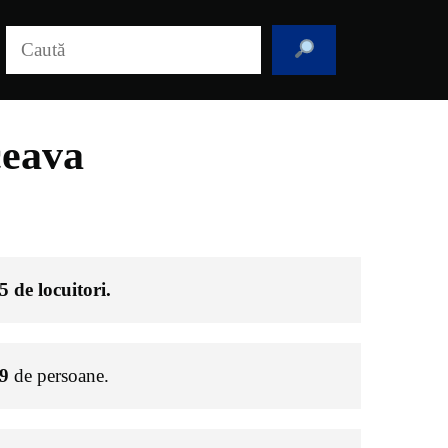
Caută
ceava
5
de locuitori.
9
de persoane.