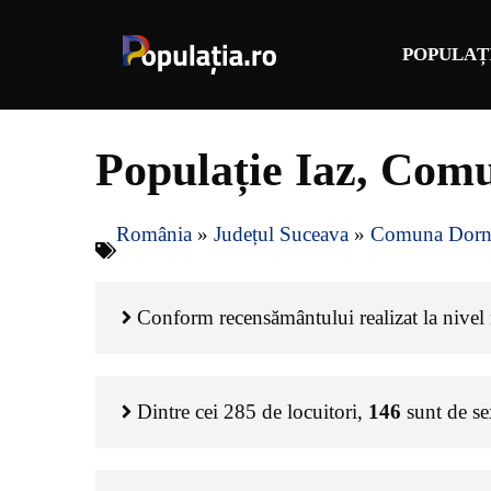
Sari
la
POPULAȚ
conținut
Populație Iaz, Comu
România
»
Județul Suceava
»
Comuna Dorne
Conform recensământului realizat la nivel n
Dintre cei
285
de locuitori,
146
sunt de s