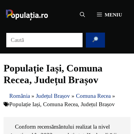
Sari
la
MENIU
conținut
Caută
Populație Iași, Comuna
Recea, Județul Brașov
România
»
Județul Brașov
»
Comuna Recea
»
Populație Iași, Comuna Recea, Județul Brașov
Conform recensământului realizat la nivel