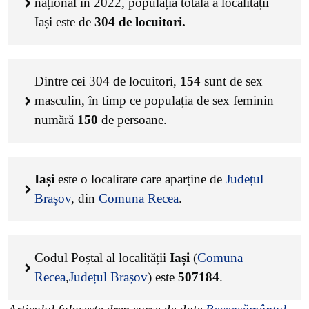
național în 2022, populația totală a localității
Iași este de
304
de locuitori.
Dintre cei
304
de locuitori,
154
sunt de sex
masculin, în timp ce populația de sex feminin
numără
150
de persoane.
Iași
este o localitate care aparține de
Județul
Brașov
, din
Comuna Recea
.
Codul Poștal al localității
Iași
(
Comuna
Recea
,
Județul Brașov
) este
507184
.