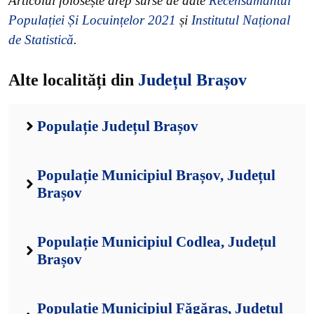
Articolul folosește drep surse de date
Recensământul
Populației Și Locuințelor 2021
și
Institutul Național
de Statistică
.
Alte localități din
Județul Brașov
Populație Județul Brașov
Populație Municipiul Brașov, Județul
Brașov
Populație Municipiul Codlea, Județul
Brașov
Populație Municipiul Făgăraș, Județul