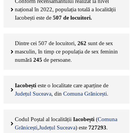
Conform recensământului realizat la nivel
național în 2022, populația totală a localității
Iacobești este de
507
de locuitori.
Dintre cei
507
de locuitori,
262
sunt de sex
masculin, în timp ce populația de sex feminin
numără
245
de persoane.
Iacobești
este o localitate care aparține de
Județul Suceava
, din
Comuna Grănicești
.
Codul Poștal al localității
Iacobești
(
Comuna
Grănicești
,
Județul Suceava
) este
727293
.