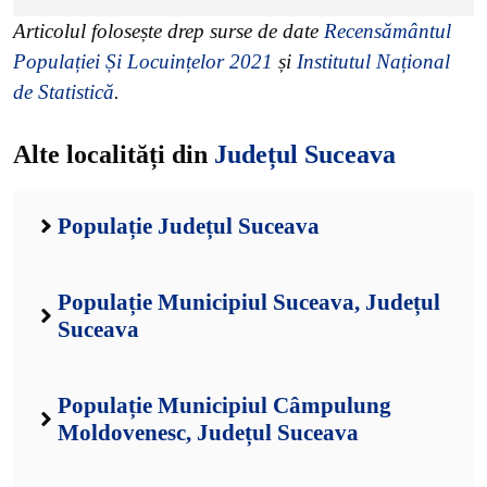
Articolul folosește drep surse de date
Recensământul
Populației Și Locuințelor 2021
și
Institutul Național
de Statistică
.
Alte localități din
Județul Suceava
Populație Județul Suceava
Populație Municipiul Suceava, Județul
Suceava
Populație Municipiul Câmpulung
Moldovenesc, Județul Suceava