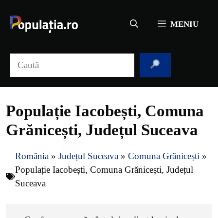
Sari
la
MENIU
conținut
Caută
Populație Iacobești, Comuna
Grănicești, Județul Suceava
România
»
Județul Suceava
»
Comuna Grănicești
»
Populație Iacobești, Comuna Grănicești, Județul
Suceava