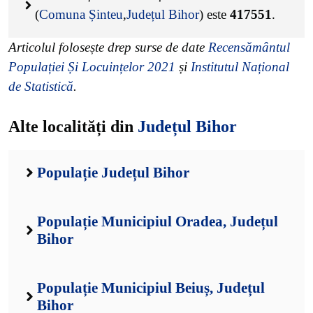
(
Comuna Șinteu
,
Județul Bihor
) este
417551
.
Articolul folosește drep surse de date
Recensământul
Populației Și Locuințelor 2021
și
Institutul Național
de Statistică
.
Alte localități din
Județul Bihor
Populație Județul Bihor
Populație Municipiul Oradea, Județul
Bihor
Populație Municipiul Beiuș, Județul
Bihor