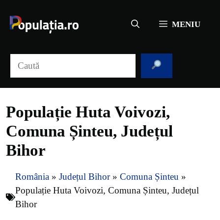
Sari
la
MENIU
conținut
Caută
Populație Huta Voivozi,
Comuna Șinteu, Județul
Bihor
România
»
Județul Bihor
»
Comuna Șinteu
»
Populație Huta Voivozi, Comuna Șinteu, Județul
Bihor