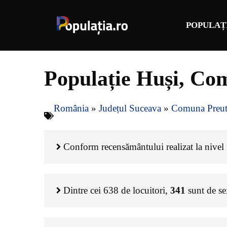
Sari
la
POPULAȚ
conținut
Populație Huși, Com
România
»
Județul Suceava
»
Comuna Preut
Conform recensământului realizat la nivel n
Dintre cei
638
de locuitori,
341
sunt de s