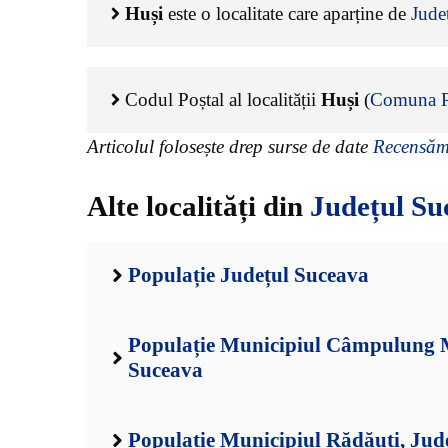
Huși
este o localitate care aparține de
Jude
Codul Poștal al localității
Huși
(
Comuna Pr
Articolul folosește drep surse de date
Recensămâ
Alte localități din
Județul Su
Populație Județul Suceava
Populație Municipiul Câmpulung M
Suceava
Populație Municipiul Rădăuți, Jud