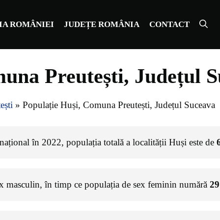
IA ROMÂNIEI
JUDEȚE ROMÂNIA
CONTACT
una Preutești, Județul 
ești
»
Populație Huși, Comuna Preutești, Județul Suceava
ațional în 2022, populația totală a localității Huși este de
ex masculin, în timp ce populația de sex feminin numără
29