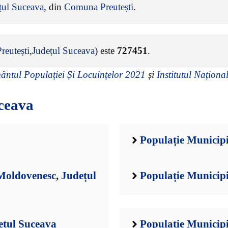
țul Suceava
, din
Comuna Preutești
.
eutești
,
Județul Suceava
) este
727451
.
ntul Populației Și Locuințelor 2021
și
Institutul Național
ceava
Populație Municipi
oldovenesc, Județul
Populație Municipi
ețul Suceava
Populație Municipi