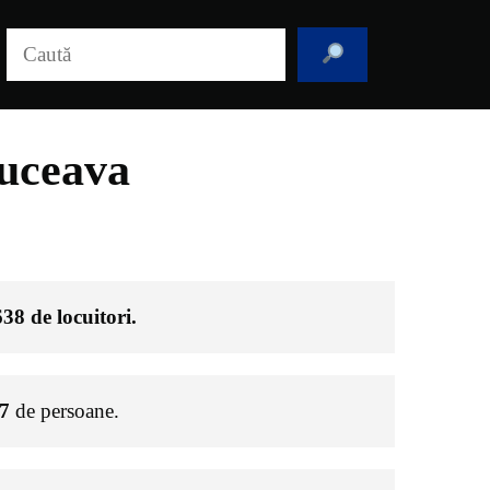
Caută
Suceava
638
de locuitori.
7
de persoane.