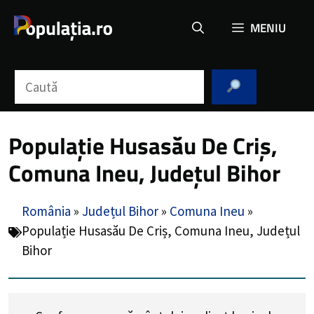
Sari
MENIU
la
conținut
Caută
Populație Husasău De Criș,
Comuna Ineu, Județul Bihor
România
»
Județul Bihor
»
Comuna Ineu
»
Populație Husasău De Criș, Comuna Ineu, Județul
Bihor