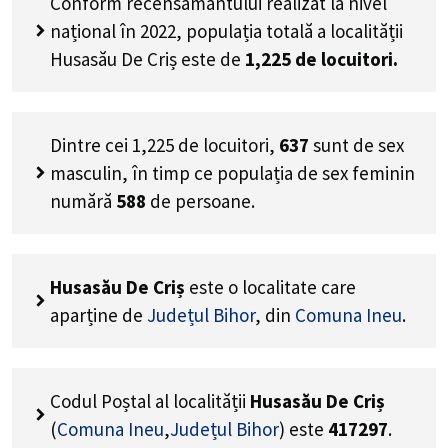
Conform recensământului realizat la nivel
național în 2022, populația totală a localității
Husasău De Criș este de
1,225
de locuitori.
Dintre cei
1,225
de locuitori,
637
sunt de sex
masculin, în timp ce populația de sex feminin
numără
588
de persoane.
Husasău De Criș
este o localitate care
aparține de
Județul Bihor
, din
Comuna Ineu
.
Codul Poștal al localității
Husasău De Criș
(
Comuna Ineu
,
Județul Bihor
) este
417297
.