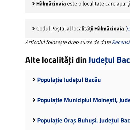
Hălmăcioaia
este o localitate care apar
Codul Poștal al localității
Hălmăcioaia
(
C
Articolul folosește drep surse de date
Recensă
Alte localități din
Județul Ba
Populație Județul Bacău
Populație Municipiul Moinești, Jud
Populație Oraș Buhuși, Județul Ba