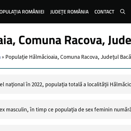
OPULAȚIA ROMÂNIEI
JUDEȚE ROMÂNIA
CONTACT
aia, Comuna Racova, Jude
a
»
Populație Hălmăcioaia, Comuna Racova, Județul Bac
 național în 2022, populația totală a localității Hălmăci
ex masculin, în timp ce populația de sex feminin număr