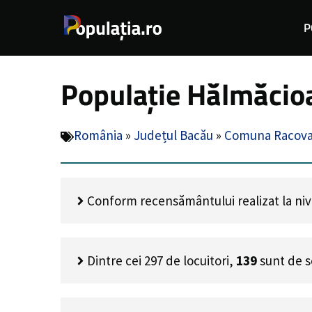
Sari
P
la
conținut
Populație Hălmăcio
România
»
Județul Bacău
»
Comuna Racov
Conform recensământului realizat la nivel
Dintre cei
297
de locuitori,
139
sunt de s