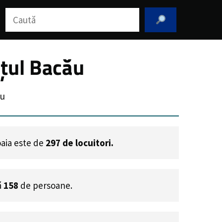
Caută
țul Bacău
ău
oaia este de
297
de locuitori.
ă
158
de persoane.