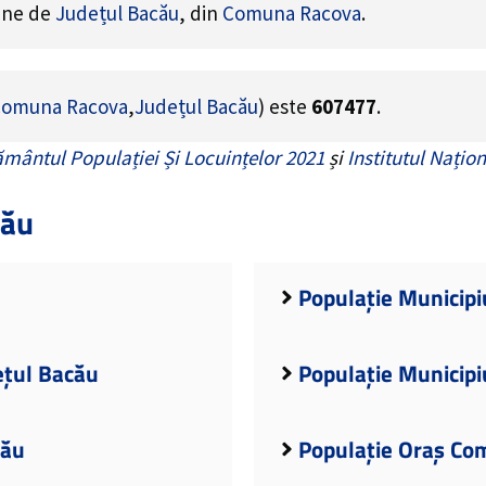
ține de
Județul Bacău
, din
Comuna Racova
.
omuna Racova
,
Județul Bacău
) este
607477
.
mântul Populației Și Locuințelor 2021
și
Institutul Națion
cău
Populație Municipi
ețul Bacău
Populație Municipi
cău
Populație Oraș Co