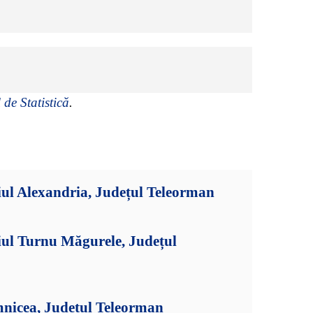
 de Statistică
.
ul Alexandria, Județul Teleorman
iul Turnu Măgurele, Județul
mnicea, Județul Teleorman