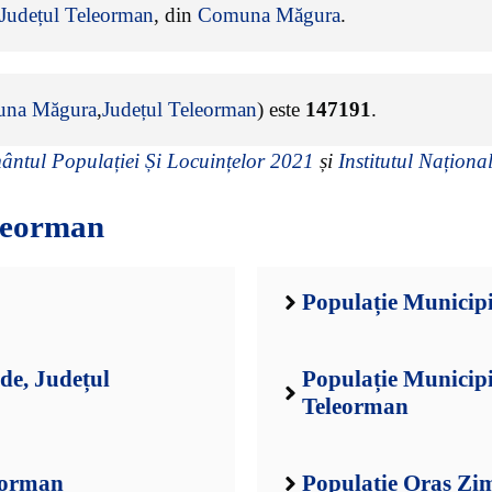
Județul Teleorman
, din
Comuna Măgura
.
na Măgura
,
Județul Teleorman
) este
147191
.
ntul Populației Și Locuințelor 2021
și
Institutul Național
leorman
Populație Municipi
de, Județul
Populație Municip
Teleorman
leorman
Populație Oraș Zi