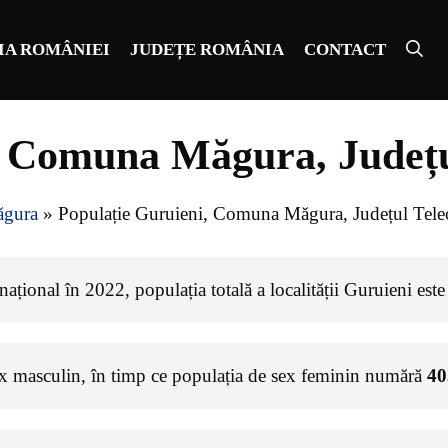
IA ROMÂNIEI
JUDEȚE ROMÂNIA
CONTACT
, Comuna Măgura, Județ
gura
»
Populație Guruieni, Comuna Măgura, Județul Tel
ațional în 2022, populația totală a localității Guruieni est
ex masculin, în timp ce populația de sex feminin numără
40