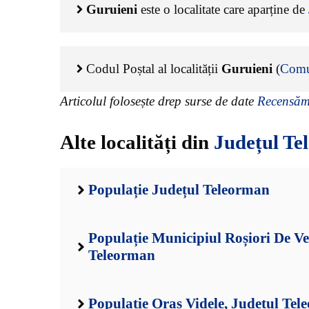
Guruieni
este o localitate care aparține de
Codul Poștal al localității
Guruieni
(
Comu
Articolul folosește drep surse de date
Recensămâ
Alte localități din
Județul Te
Populație Județul Teleorman
Populație Municipiul Roșiori De Ve
Teleorman
Populație Oraș Videle, Județul Te