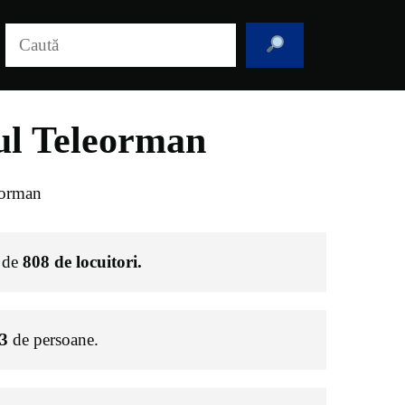
Caută
ul Teleorman
eorman
e de
808
de locuitori.
3
de persoane.