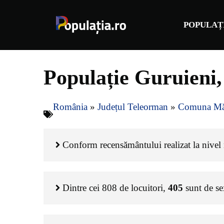
Sari
la
POPULAȚ
conținut
Populație Guruieni
România
»
Județul Teleorman
»
Comuna Mă
Conform recensământului realizat la nivel n
Dintre cei
808
de locuitori,
405
sunt de s