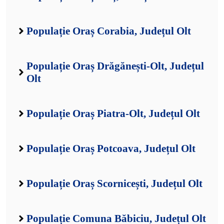
Populație Oraș Corabia, Județul Olt
Populație Oraș Drăgănești-Olt, Județul
Olt
Populație Oraș Piatra-Olt, Județul Olt
Populație Oraș Potcoava, Județul Olt
Populație Oraș Scornicești, Județul Olt
Populație Comuna Băbiciu, Județul Olt