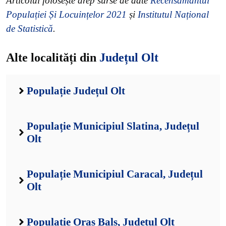
Articolul folosește drep surse de date
Recensământul
Populației Și Locuințelor 2021
și
Institutul Național
de Statistică
.
Alte localități din
Județul Olt
Populație Județul Olt
Populație Municipiul Slatina, Județul
Olt
Populație Municipiul Caracal, Județul
Olt
Populație Oraș Balș, Județul Olt