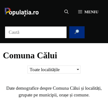
Sari
la
MENIU
conținut
Caută
Comuna Călui
Toate localitățile
Date demografice despre
Comuna Călui
și localități,
grupate pe municipii, orașe și comune.