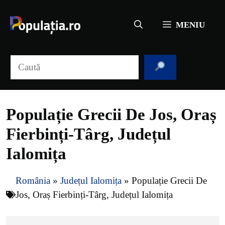
Sari
la
MENIU
conținut
Caută
Populație Grecii De Jos, Oraș
Fierbinți-Târg, Județul
Ialomița
România
»
Județul Ialomița
»
Populație Grecii De
Jos, Oraș Fierbinți-Târg, Județul Ialomița