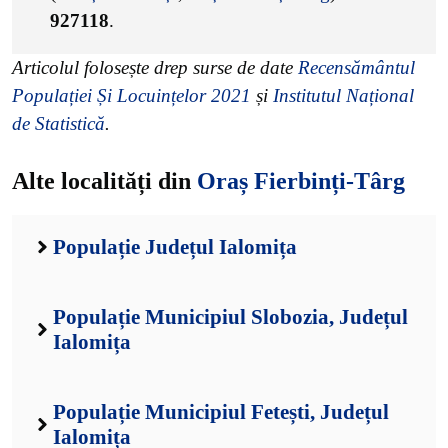
927118
.
Articolul folosește drep surse de date
Recensământul
Populației Și Locuințelor 2021
și
Institutul Național
de Statistică
.
Alte localități din
Oraș Fierbinți-Târg
Populație Județul Ialomița
Populație Municipiul Slobozia, Județul
Ialomița
Populație Municipiul Fetești, Județul
Ialomița