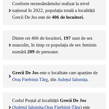
Conform recensământului realizat la nivel
național în 2022, populația totală a localității
Grecii De Jos este de
406
de locuitori.
Dintre cei
406
de locuitori,
197
sunt de sex
masculin, în timp ce populația de sex feminin
numără
209
de persoane.
Grecii De Jos
este o localitate care aparține de
Oraș Fierbinți-Târg
, din
Județul Ialomița
.
Codul Poștal al localității
Grecii De Jos
(
Județul Ialomița
,
Oraș Fierbinți-Târg
) este