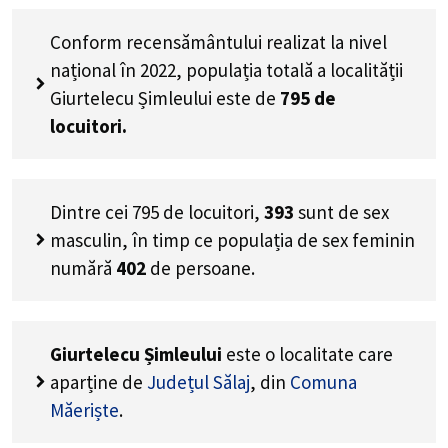
Conform recensământului realizat la nivel
național în 2022, populația totală a localității
Giurtelecu Șimleului este de
795
de
locuitori.
Dintre cei
795
de locuitori,
393
sunt de sex
masculin, în timp ce populația de sex feminin
numără
402
de persoane.
Giurtelecu Șimleului
este o localitate care
aparține de
Județul Sălaj
, din
Comuna
Măeriște
.