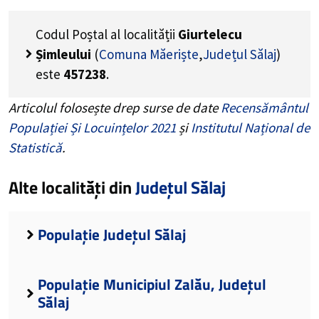
Codul Poștal al localității
Giurtelecu
Șimleului
(
Comuna Măeriște
,
Județul Sălaj
)
este
457238
.
Articolul folosește drep surse de date
Recensământul
Populației Și Locuințelor 2021
și
Institutul Național de
Statistică
.
Alte localități din
Județul Sălaj
Populație Județul Sălaj
Populație Municipiul Zalău, Județul
Sălaj