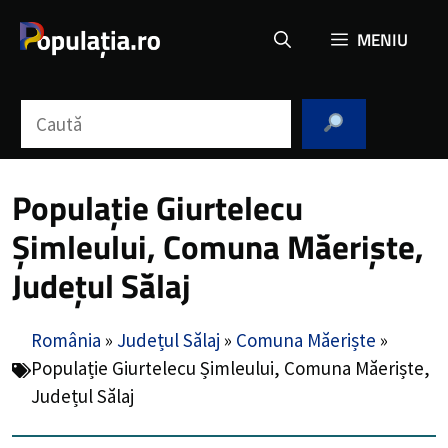
Sari
MENIU
la
conținut
Caută
Populație Giurtelecu
Șimleului, Comuna Măeriște,
Județul Sălaj
România
»
Județul Sălaj
»
Comuna Măeriște
»
Populație Giurtelecu Șimleului, Comuna Măeriște,
Județul Sălaj