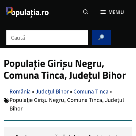
Sari
MENIU
la
conținut
Caută
Populație Girișu Negru,
Comuna Tinca, Județul Bihor
România
»
Județul Bihor
»
Comuna Tinca
»
Populație Girișu Negru, Comuna Tinca, Județul
Bihor