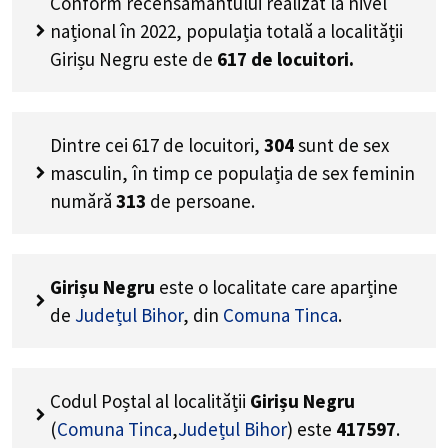
Conform recensământului realizat la nivel
național în 2022, populația totală a localității
Girișu Negru este de
617
de locuitori.
Dintre cei
617
de locuitori,
304
sunt de sex
masculin, în timp ce populația de sex feminin
numără
313
de persoane.
Girișu Negru
este o localitate care aparține
de
Județul Bihor
, din
Comuna Tinca
.
Codul Poștal al localității
Girișu Negru
(
Comuna Tinca
,
Județul Bihor
) este
417597
.