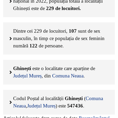
național în 2022, populația totală a localității
Ghinești este de
229
de locuitori.
Dintre cei
229
de locuitori,
107
sunt de sex
masculin, în timp ce populația de sex feminin
numără
122
de persoane.
Ghinești
este o localitate care aparține de
Județul Mureș
, din
Comuna Neaua
.
Codul Poștal al localității
Ghinești
(
Comuna
Neaua
,
Județul Mureș
) este
547436
.