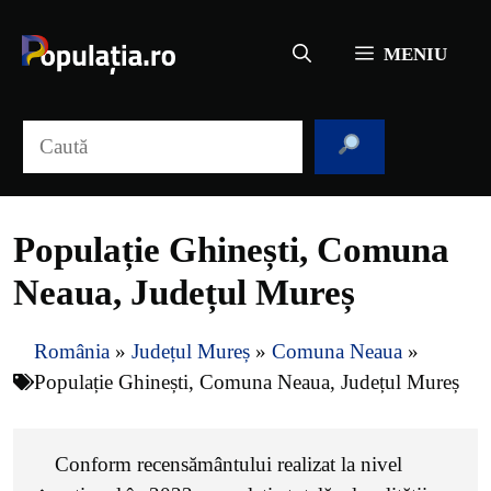
Sari
la
MENIU
conținut
Caută
Populație Ghinești, Comuna
Neaua, Județul Mureș
România
»
Județul Mureș
»
Comuna Neaua
»
Populație Ghinești, Comuna Neaua, Județul Mureș
Conform recensământului realizat la nivel