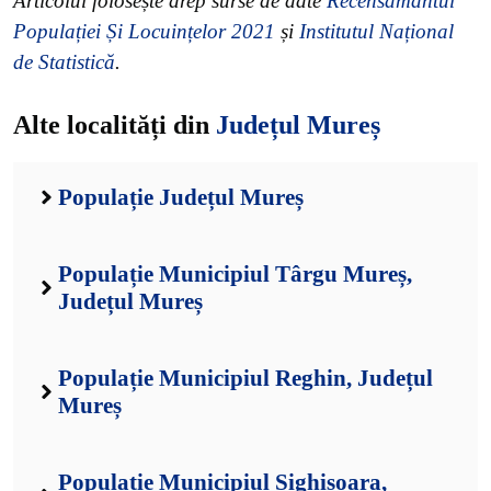
Articolul folosește drep surse de date
Recensământul
Populației Și Locuințelor 2021
și
Institutul Național
de Statistică
.
Alte localități din
Județul Mureș
Populație Județul Mureș
Populație Municipiul Târgu Mureș,
Județul Mureș
Populație Municipiul Reghin, Județul
Mureș
Populație Municipiul Sighișoara,