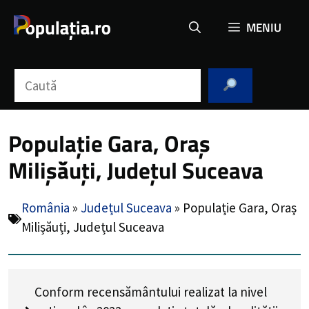
Sari
MENIU
la
conținut
Caută
Populație Gara, Oraș
Milișăuți, Județul Suceava
România
»
Județul Suceava
»
Populație Gara, Oraș
Milișăuți, Județul Suceava
Conform recensământului realizat la nivel