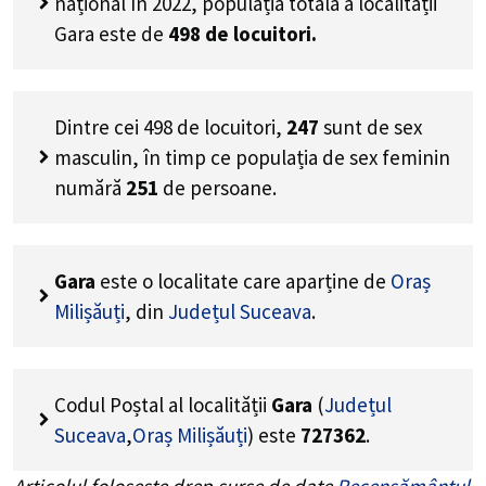
național în 2022, populația totală a localității
Gara este de
498
de locuitori.
Dintre cei
498
de locuitori,
247
sunt de sex
masculin, în timp ce populația de sex feminin
numără
251
de persoane.
Gara
este o localitate care aparține de
Oraș
Milișăuți
, din
Județul Suceava
.
Codul Poștal al localității
Gara
(
Județul
Suceava
,
Oraș Milișăuți
) este
727362
.
Articolul folosește drep surse de date
Recensământul