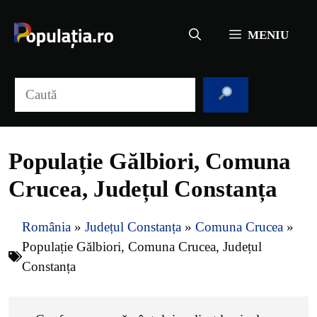
Sari
la
MENIU
conținut
Caută
Populație Gălbiori, Comuna
Crucea, Județul Constanța
România
»
Județul Constanța
»
Comuna Crucea
»
Populație Gălbiori, Comuna Crucea, Județul
Constanța