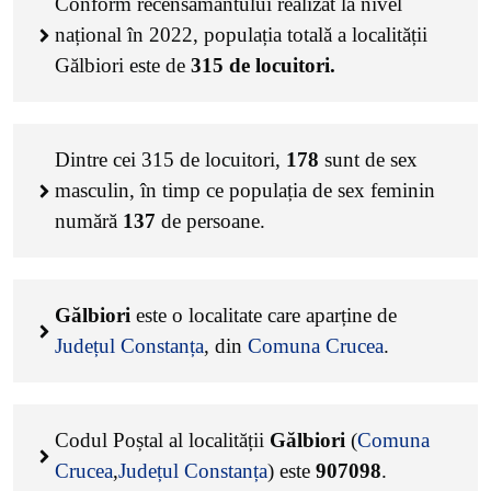
Conform recensământului realizat la nivel
național în 2022, populația totală a localității
Gălbiori este de
315
de locuitori.
Dintre cei
315
de locuitori,
178
sunt de sex
masculin, în timp ce populația de sex feminin
numără
137
de persoane.
Gălbiori
este o localitate care aparține de
Județul Constanța
, din
Comuna Crucea
.
Codul Poștal al localității
Gălbiori
(
Comuna
Crucea
,
Județul Constanța
) este
907098
.