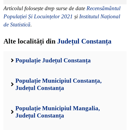
Articolul folosește drep surse de date
Recensământul
Populației Și Locuințelor 2021
și
Institutul Național
de Statistică
.
Alte localități din
Județul Constanța
Populație Județul Constanța
Populație Municipiul Constanța,
Județul Constanța
Populație Municipiul Mangalia,
Județul Constanța