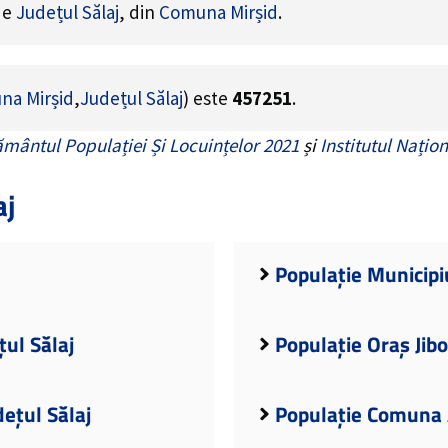
 de
Județul Sălaj
, din
Comuna Mirșid
.
na Mirșid
,
Județul Sălaj
) este
457251
.
mântul Populației Și Locuințelor 2021
și
Institutul Națion
aj
Populație Municipiu
țul Sălaj
Populație Oraș Jibo
dețul Sălaj
Populație Comuna A