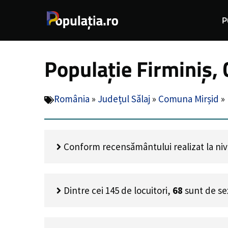
Sari
P
la
conținut
Populație Firminiș,
România
»
Județul Sălaj
»
Comuna Mirșid
»
Conform recensământului realizat la nivel
Dintre cei
145
de locuitori,
68
sunt de se