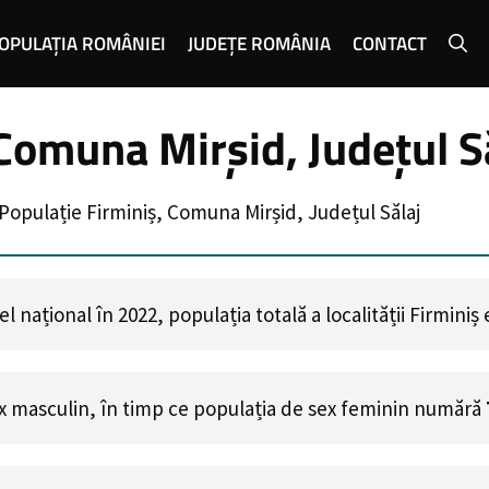
OPULAȚIA ROMÂNIEI
JUDEȚE ROMÂNIA
CONTACT
 Comuna Mirșid, Județul S
Populație Firminiș, Comuna Mirșid, Județul Sălaj
 național în 2022, populația totală a localității Firminiș
x masculin, în timp ce populația de sex feminin numără