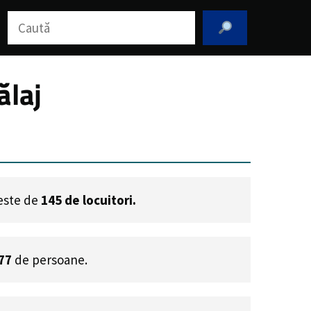
Caută
ălaj
 este de
145
de locuitori.
77
de persoane.