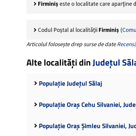
Firminiș
este o localitate care aparține
Codul Poștal al localității
Firminiș
(
Comu
Articolul folosește drep surse de date
Recensă
Alte localități din
Județul Săl
Populație Județul Sălaj
Populație Oraș Cehu Silvaniei, Jude
Populație Oraș Șimleu Silvaniei, Ju