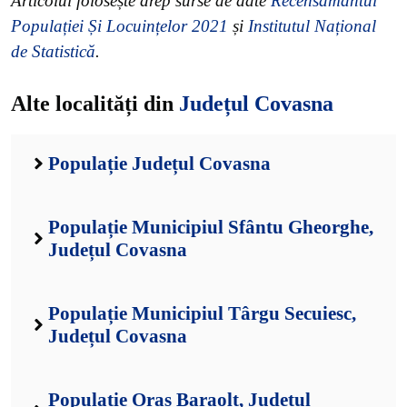
Articolul folosește drep surse de date
Recensământul
Populației Și Locuințelor 2021
și
Institutul Național
de Statistică
.
Alte localități din
Județul Covasna
Populație Județul Covasna
Populație Municipiul Sfântu Gheorghe,
Județul Covasna
Populație Municipiul Târgu Secuiesc,
Județul Covasna
Populație Oraș Baraolt, Județul