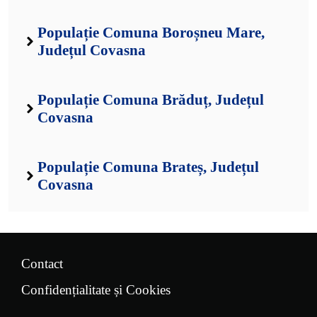
Populație Comuna Boroșneu Mare,
Județul Covasna
Populație Comuna Brăduț, Județul
Covasna
Populație Comuna Brateș, Județul
Covasna
Contact
Confidențialitate și Cookies