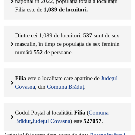
național în 2022, populația totală a localității
Filia este de
1,089
de locuitori.
Dintre cei
1,089
de locuitori,
537
sunt de sex
masculin, în timp ce populația de sex feminin
numără
552
de persoane.
Filia
este o localitate care aparține de
Județul
Covasna
, din
Comuna Brăduț
.
Codul Poștal al localității
Filia
(
Comuna
Brăduț
,
Județul Covasna
) este
527057
.