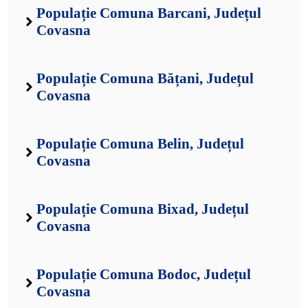
Populație Comuna Barcani, Județul
Covasna
Populație Comuna Bățani, Județul
Covasna
Populație Comuna Belin, Județul
Covasna
Populație Comuna Bixad, Județul
Covasna
Populație Comuna Bodoc, Județul
Covasna