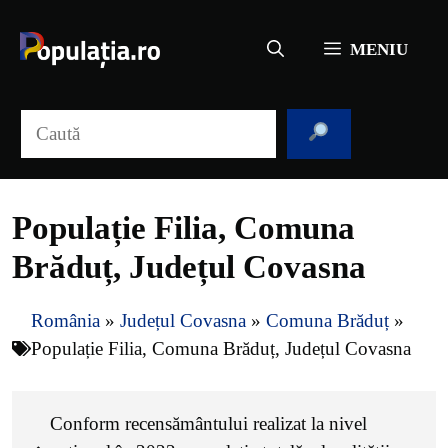
Sari
la
MENIU
conținut
Caută
Populație Filia, Comuna
Brăduț, Județul Covasna
România
»
Județul Covasna
»
Comuna Brăduț
»
Populație Filia, Comuna Brăduț, Județul Covasna
Conform recensământului realizat la nivel