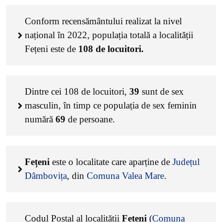
Conform recensământului realizat la nivel
național în 2022, populația totală a localității
Fețeni este de
108
de locuitori.
Dintre cei
108
de locuitori,
39
sunt de sex
masculin, în timp ce populația de sex feminin
numără
69
de persoane.
Fețeni
este o localitate care aparține de
Județul
Dâmbovița
, din
Comuna Valea Mare
.
Codul Poștal al localității
Fețeni
(
Comuna