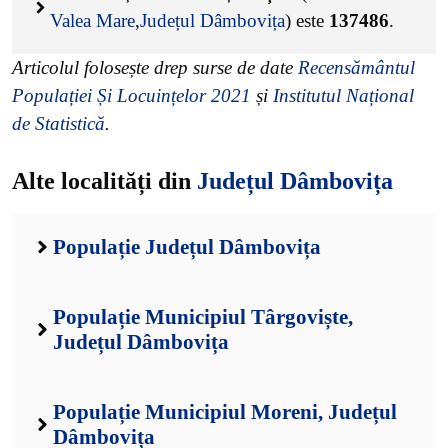
Valea Mare
,
Județul Dâmbovița
) este
137486
.
Articolul folosește drep surse de date
Recensământul
Populației Și Locuințelor 2021
și
Institutul Național
de Statistică
.
Alte localități din
Județul Dâmbovița
Populație Județul Dâmbovița
Populație Municipiul Târgoviște,
Județul Dâmbovița
Populație Municipiul Moreni, Județul
Dâmbovița