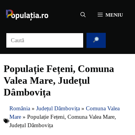
Sari
la
MENIU
conținut
Caută
Populație Fețeni, Comuna
Valea Mare, Județul
Dâmbovița
România
»
Județul Dâmbovița
»
Comuna Valea
Mare
»
Populație Fețeni, Comuna Valea Mare,
Județul Dâmbovița