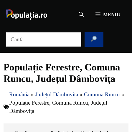
Sari
la
MENIU
conținut
Caută
Populație Ferestre, Comuna
Runcu, Județul Dâmbovița
România
»
Județul Dâmbovița
»
Comuna Runcu
»
Populație Ferestre, Comuna Runcu, Județul
Dâmbovița