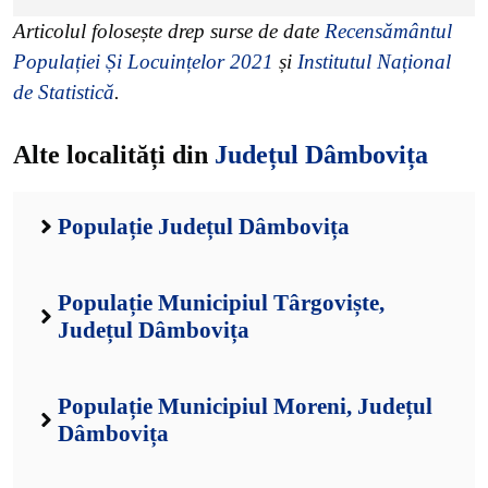
Articolul folosește drep surse de date
Recensământul
Populației Și Locuințelor 2021
și
Institutul Național
de Statistică
.
Alte localități din
Județul Dâmbovița
Populație Județul Dâmbovița
Populație Municipiul Târgoviște,
Județul Dâmbovița
Populație Municipiul Moreni, Județul
Dâmbovița