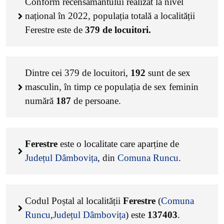
Conform recensământului realizat la nivel
național în 2022, populația totală a localității
Ferestre este de
379
de locuitori.
Dintre cei
379
de locuitori,
192
sunt de sex
masculin, în timp ce populația de sex feminin
numără
187
de persoane.
Ferestre
este o localitate care aparține de
Județul Dâmbovița
, din
Comuna Runcu
.
Codul Poștal al localității
Ferestre
(
Comuna
Runcu
,
Județul Dâmbovița
) este
137403
.