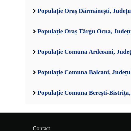
Populație Oraș Dărmănești, Județu
Populație Oraș Târgu Ocna, Județ
Populație Comuna Ardeoani, Jude
Populație Comuna Balcani, Județu
Populație Comuna Berești-Bistrița
Contact