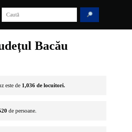
Caută
udețul Bacău
uz este de
1,036
de locuitori.
520
de persoane.