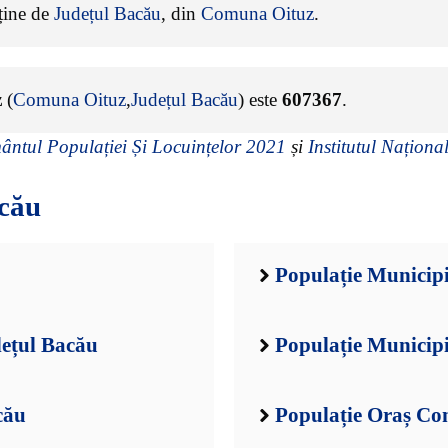
rține de
Județul Bacău
, din
Comuna Oituz
.
z
(
Comuna Oituz
,
Județul Bacău
) este
607367
.
ntul Populației Și Locuințelor 2021
și
Institutul Național
cău
Populație Municip
dețul Bacău
Populație Municipi
cău
Populație Oraș Co