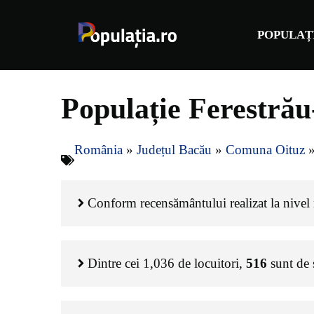
Sari
la
POPULAȚ
conținut
Populație Ferestră
România
»
Județul Bacău
»
Comuna Oituz
Conform recensământului realizat la nivel n
Dintre cei
1,036
de locuitori,
516
sunt de