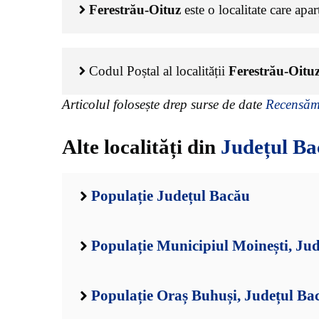
Ferestrău-Oituz
este o localitate care apa
Codul Poștal al localității
Ferestrău-Oitu
Articolul folosește drep surse de date
Recensămâ
Alte localități din
Județul Ba
Populație Județul Bacău
Populație Municipiul Moinești, Ju
Populație Oraș Buhuși, Județul Ba