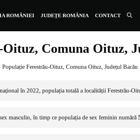
IA ROMÂNIEI
JUDEȚE ROMÂNIA
CONTACT
u-Oituz, Comuna Oituz, J
»
Populație Ferestrău-Oituz, Comuna Oituz, Județul Bacău
ațional în 2022, populația totală a localității Ferestrău-Oit
 sex masculin, în timp ce populația de sex feminin numără