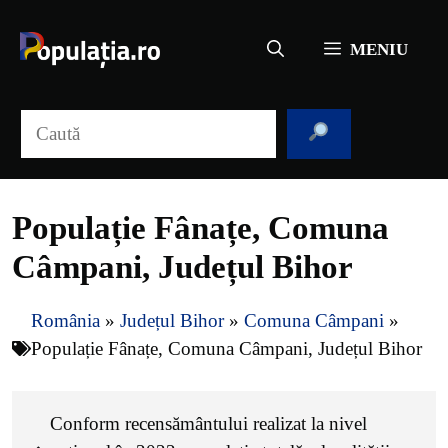
Sari
la
MENIU
conținut
Caută
Populație Fânațe, Comuna
Câmpani, Județul Bihor
România
»
Județul Bihor
»
Comuna Câmpani
»
Populație Fânațe, Comuna Câmpani, Județul Bihor
Conform recensământului realizat la nivel