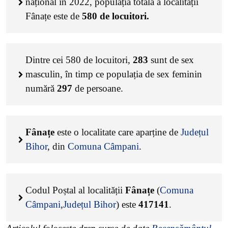
național în 2022, populația totală a localității
Fânațe este de
580
de locuitori.
Dintre cei
580
de locuitori,
283
sunt de sex
masculin, în timp ce populația de sex feminin
numără
297
de persoane.
Fânațe
este o localitate care aparține de
Județul
Bihor
, din
Comuna Câmpani
.
Codul Poștal al localității
Fânațe
(
Comuna
Câmpani
,
Județul Bihor
) este
417141
.