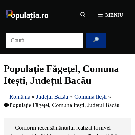
Sari
la
MENIU
conținut
Caută
Populație Făgețel, Comuna
Itești, Județul Bacău
România
»
Județul Bacău
»
Comuna Itești
»
Populație Făgețel, Comuna Itești, Județul Bacău
Conform recensământului realizat la nivel