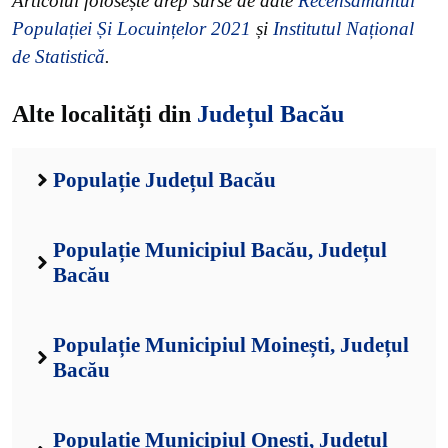
Articolul folosește drep surse de date
Recensământul
Populației Și Locuințelor 2021
și
Institutul Național
de Statistică
.
Alte localități din
Județul Bacău
Populație Județul Bacău
Populație Municipiul Bacău, Județul
Bacău
Populație Municipiul Moinești, Județul
Bacău
Populație Municipiul Onești, Județul