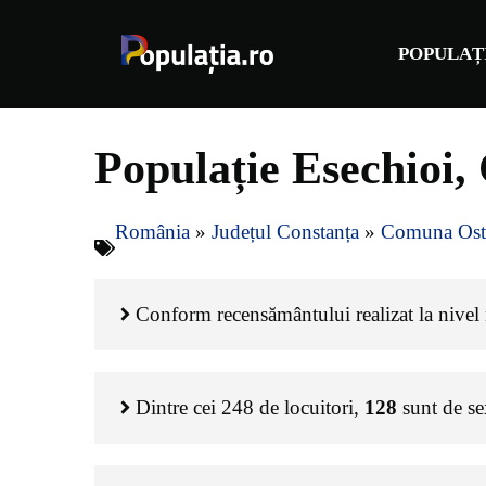
Sari
la
POPULAȚ
conținut
Populație Esechioi
România
»
Județul Constanța
»
Comuna Ost
Conform recensământului realizat la nivel n
Dintre cei
248
de locuitori,
128
sunt de s