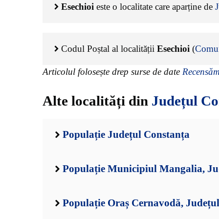
Esechioi
este o localitate care aparține de
J
Codul Poștal al localității
Esechioi
(
Comun
Articolul folosește drep surse de date
Recensămâ
Alte localități din
Județul Co
Populație Județul Constanța
Populație Municipiul Mangalia, Ju
Populație Oraș Cernavodă, Județu