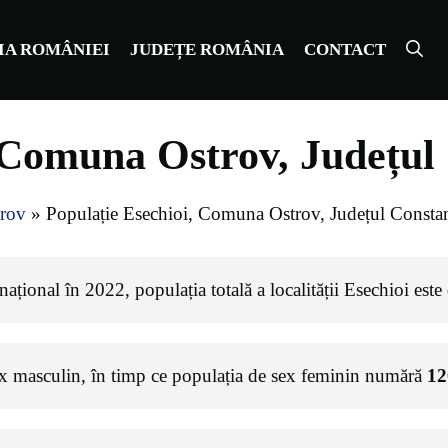
IA ROMÂNIEI
JUDEȚE ROMÂNIA
CONTACT
, Comuna Ostrov, Județul
rov
»
Populație Esechioi, Comuna Ostrov, Județul Consta
ațional în 2022, populația totală a localității Esechioi este
ex masculin, în timp ce populația de sex feminin numără
12