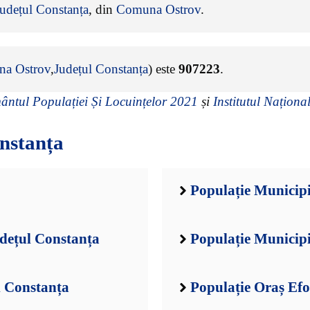
udețul Constanța
, din
Comuna Ostrov
.
a Ostrov
,
Județul Constanța
) este
907223
.
ntul Populației Și Locuințelor 2021
și
Institutul Național
nstanța
Populație Municipi
dețul Constanța
Populație Municip
l Constanța
Populație Oraș Efo