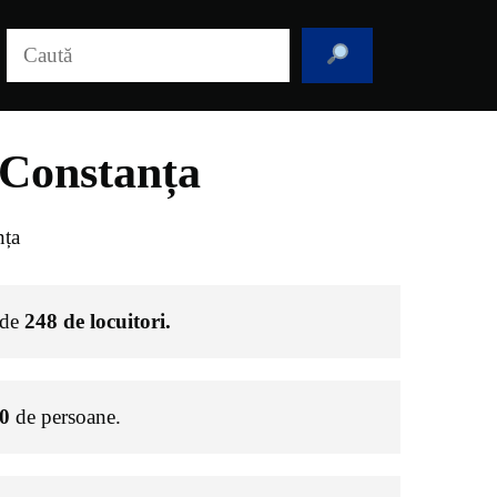
Caută
 Constanța
nța
 de
248
de locuitori.
0
de persoane.