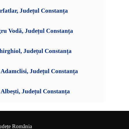
fatlar, Județul Constanța
gru Vodă, Județul Constanța
hirghiol, Județul Constanța
Adamclisi, Județul Constanța
Albești, Județul Constanța
udețe România