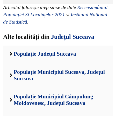
Articolul folosește drep surse de date
Recensământul
Populației Și Locuințelor 2021
și
Institutul Național
de Statistică
.
Alte localități din
Județul Suceava
Populație Județul Suceava
Populație Municipiul Suceava, Județul
Suceava
Populație Municipiul Câmpulung
Moldovenesc, Județul Suceava