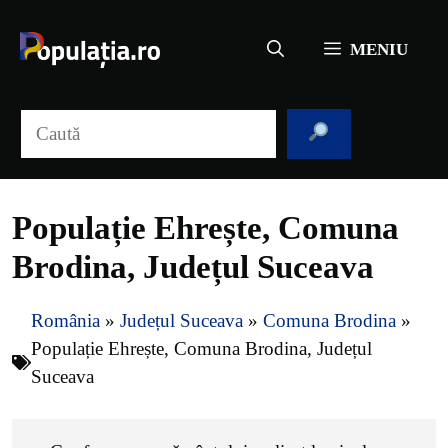
Sari
la
MENIU
conținut
Caută
Populație Ehrește, Comuna
Brodina, Județul Suceava
România
»
Județul Suceava
»
Comuna Brodina
»
Populație Ehrește, Comuna Brodina, Județul
Suceava