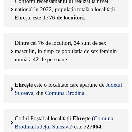
Conform recensământului realizat la nivel
național în 2022, populația totală a localității
Ehrește este de
76
de locuitori.
Dintre cei
76
de locuitori,
34
sunt de sex
masculin, în timp ce populația de sex feminin
numără
42
de persoane.
Ehrește
este o localitate care aparține de
Județul
Suceava
, din
Comuna Brodina
.
Codul Poștal al localității
Ehrește
(
Comuna
Brodina
,
Județul Suceava
) este
727064
.