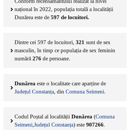
Conform recensământului realizat la nivel
național în 2022, populația totală a localității
Dunărea este de
597
de locuitori.
Dintre cei
597
de locuitori,
321
sunt de sex
masculin, în timp ce populația de sex feminin
numără
276
de persoane.
Dunărea
este o localitate care aparține de
Județul Constanța
, din
Comuna Seimeni
.
Codul Poștal al localității
Dunărea
(
Comuna
Seimeni
,
Județul Constanța
) este
907266
.