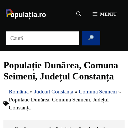
Sari
la
MENIU
conținut
Caută
Populație Dunărea, Comuna
Seimeni, Județul Constanța
România
»
Județul Constanța
»
Comuna Seimeni
»
Populație Dunărea, Comuna Seimeni, Județul
Constanța