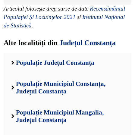
Articolul folosește drep surse de date
Recensământul
Populației Și Locuințelor 2021
și
Institutul Național
de Statistică
.
Alte localități din
Județul Constanța
Populație Județul Constanța
Populație Municipiul Constanța,
Județul Constanța
Populație Municipiul Mangalia,
Județul Constanța