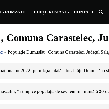
IA ROMÂNIEI
JUDEȚE ROMÂNIA
CONTACT
, Comuna Carastelec, Jud
ec
»
Populație Dumuslău, Comuna Carastelec, Județul Săla
național în 2022, populația totală a localității Dumuslău es
masculin, în timp ce populația de sex feminin numără
20
de