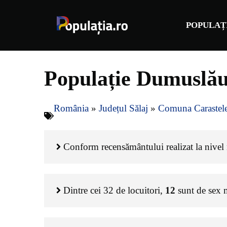
Sari
la
POPULAȚ
conținut
Populație Dumuslău
România
»
Județul Sălaj
»
Comuna Carastel
Conform recensământului realizat la nivel 
Dintre cei
32
de locuitori,
12
sunt de sex 