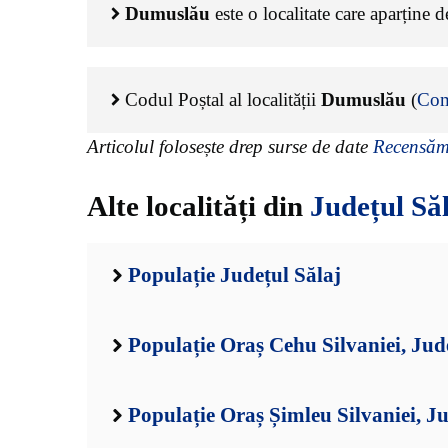
Dumuslău
este o localitate care aparține 
Codul Poștal al localității
Dumuslău
(
Com
Articolul folosește drep surse de date
Recensămâ
Alte localități din
Județul Să
Populație Județul Sălaj
Populație Oraș Cehu Silvaniei, Jud
Populație Oraș Șimleu Silvaniei, Ju