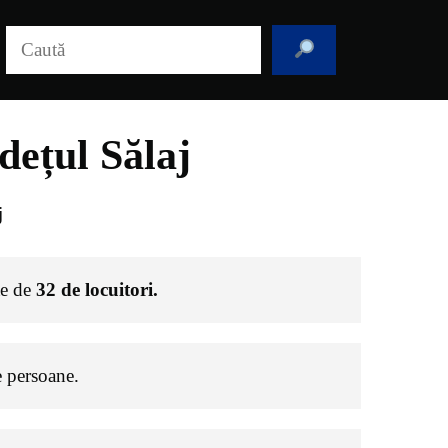
Caută
ețul Sălaj
j
te de
32
de locuitori.
 persoane.