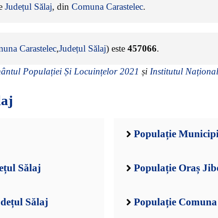
de
Județul Sălaj
, din
Comuna Carastelec
.
una Carastelec
,
Județul Sălaj
) este
457066
.
ntul Populației Și Locuințelor 2021
și
Institutul Național
laj
Populație Municipi
ețul Sălaj
Populație Oraș Jib
dețul Sălaj
Populație Comuna A