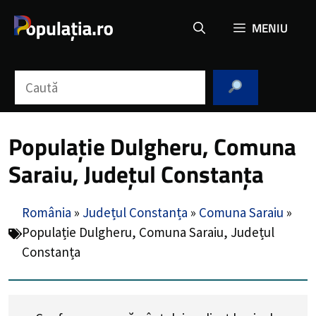
Sari
MENIU
la
conținut
Caută
Populație Dulgheru, Comuna
Saraiu, Județul Constanța
România
»
Județul Constanța
»
Comuna Saraiu
»
Populație Dulgheru, Comuna Saraiu, Județul
Constanța