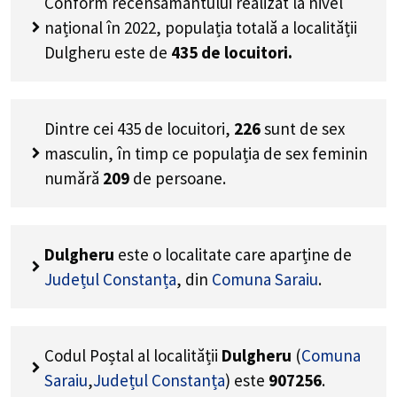
Conform recensământului realizat la nivel
național în 2022, populația totală a localității
Dulgheru este de
435
de locuitori.
Dintre cei
435
de locuitori,
226
sunt de sex
masculin, în timp ce populația de sex feminin
numără
209
de persoane.
Dulgheru
este o localitate care aparține de
Județul Constanța
, din
Comuna Saraiu
.
Codul Poștal al localității
Dulgheru
(
Comuna
Saraiu
,
Județul Constanța
) este
907256
.