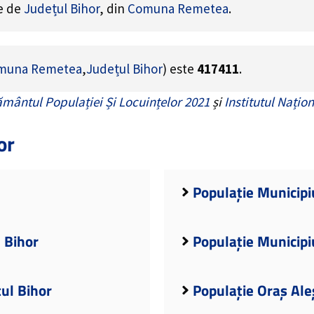
ne de
Județul Bihor
, din
Comuna Remetea
.
muna Remetea
,
Județul Bihor
) este
417411
.
mântul Populației Și Locuințelor 2021
și
Institutul Națion
or
Populație Municipi
l Bihor
Populație Municipi
țul Bihor
Populație Oraș Ale