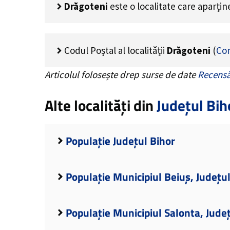
Drăgoteni
este o localitate care aparți
Codul Poștal al localității
Drăgoteni
(
Co
Articolul folosește drep surse de date
Recensă
Alte localități din
Județul Bih
Populație Județul Bihor
Populație Municipiul Beiuș, Județu
Populație Municipiul Salonta, Jude