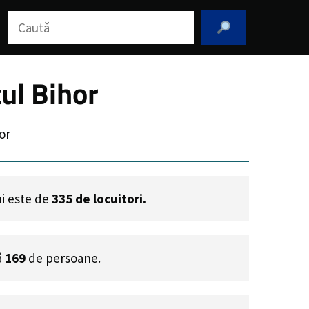
Caută
ul Bihor
or
ni este de
335
de locuitori.
ă
169
de persoane.