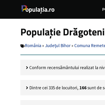
Sari
P
la
conținut
Populație Drăgoten
România
»
Județul Bihor
»
Comuna Remet
Conform recensământului realizat la nivel
Dintre cei
335
de locuitori,
166
sunt de s