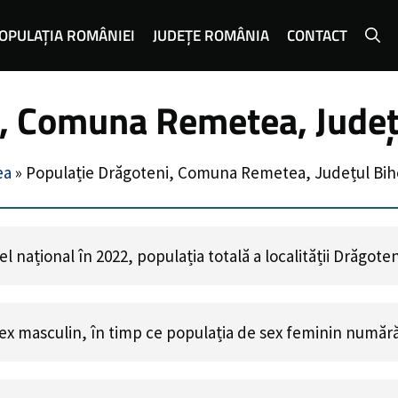
OPULAȚIA ROMÂNIEI
JUDEȚE ROMÂNIA
CONTACT
i, Comuna Remetea, Județ
ea
»
Populație Drăgoteni, Comuna Remetea, Județul Bih
 național în 2022, populația totală a localității Drăgote
ex masculin, în timp ce populația de sex feminin număr